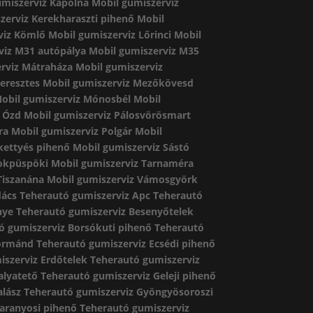
umiszerviz Kápolna
Mobil gumiszerviz
zerviz Kerekharaszti pihenő
Mobil
viz Kömlő
Mobil gumiszerviz Lőrinci
Mobil
viz M31 autópálya
Mobil gumiszerviz M35
rviz Mátraháza
Mobil gumiszerviz
eresztes
Mobil gumiszerviz Mezőkövesd
obil gumiszerviz Mónosbél
Mobil
z Ózd
Mobil gumiszerviz Pálosvörösmart
ra
Mobil gumiszerviz Polgár
Mobil
kettyés pihenő
Mobil gumiszerviz Sástó
dokpüspöki
Mobil gumiszerviz Tarnaméra
Tiszanána
Mobil gumiszerviz Vámosgyörk
dács
Teherautó gumiszerviz Apc
Teherautó
nye
Teherautó gumiszerviz Besenyőtelek
ó gumiszerviz Borsókuti pihenő
Teherautó
Dormánd
Teherautó gumiszerviz Ecsédi pihenő
iszerviz Erdőtelek
Teherautó gumiszerviz
alyatető
Teherautó gumiszerviz Geleji pihenő
alász
Teherautó gumiszerviz Gyöngyösoroszi
aranyosi pihenő
Teherautó gumiszerviz