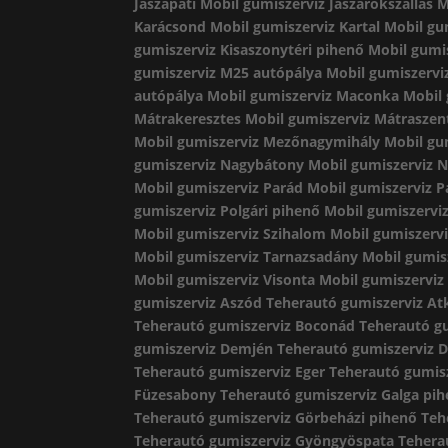
Jászapáti
Mobil gumiszerviz Jászárokszállás
M
Karácsond
Mobil gumiszerviz Kartal
Mobil gu
gumiszerviz Kisaszonytéri pihenő
Mobil gumis
gumiszerviz M25 autópálya
Mobil gumiszervi
autópálya
Mobil gumiszerviz Maconka
Mobil
Mátrakeresztes
Mobil gumiszerviz Mátraszen
Mobil gumiszerviz Mezőnagymihály
Mobil gu
gumiszerviz Nagybátony
Mobil gumiszerviz 
Mobil gumiszerviz Parád
Mobil gumiszerviz P
gumiszerviz Polgári pihenő
Mobil gumiszerviz
Mobil gumiszerviz Szihalom
Mobil gumiszervi
Mobil gumiszerviz Tarnazsadány
Mobil gumis
Mobil gumiszerviz Visonta
Mobil gumiszerviz
gumiszerviz Aszód
Teherautó gumiszerviz At
Teherautó gumiszerviz Boconád
Teherautó g
gumiszerviz Demjén
Teherautó gumiszerviz 
Teherautó gumiszerviz Eger
Teherautó gumisz
Füzesabony
Teherautó gumiszerviz Galga pi
Teherautó gumiszerviz Görbeházi pihenő
Teh
Teherautó gumiszerviz Gyöngyöspata
Tehera