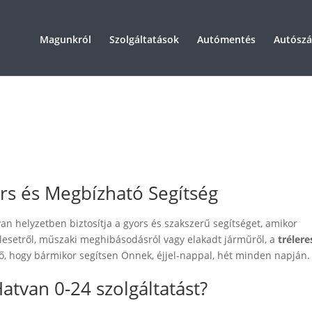
Magunkról
Szolgáltatások
Autómentés
Autószál
rs és Megbízható Segítség
an helyzetben biztosítja a gyors és szakszerű segítséget, amikor
lesetről, műszaki meghibásodásról vagy elakadt járműről, a
trélere
ő, hogy bármikor segítsen Önnek, éjjel-nappal, hét minden napján.
Hatvan 0-24 szolgáltatást?