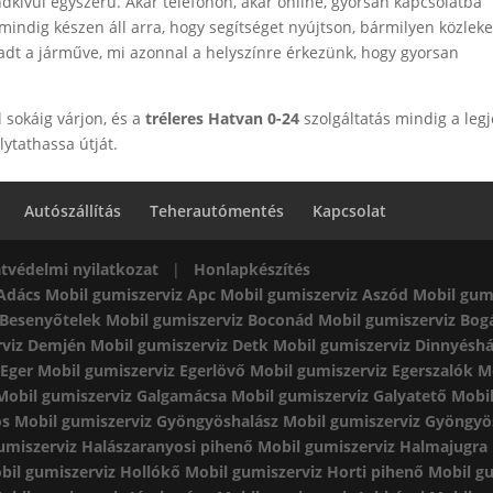
ndkívül egyszerű. Akár telefonon, akár online, gyorsan kapcsolatba
indig készen áll arra, hogy segítséget nyújtson, bármilyen közlek
kadt a járműve, mi azonnal a helyszínre érkezünk, hogy gyorsan
sokáig várjon, és a
tréleres Hatvan 0-24
szolgáltatás mindig a leg
ytathassa útját.
Autószállítás
Teherautómentés
Kapcsolat
tvédelmi nyilatkozat
|
Honlapkészítés
 Adács
Mobil gumiszerviz Apc
Mobil gumiszerviz Aszód
Mobil gum
 Besenyőtelek
Mobil gumiszerviz Boconád
Mobil gumiszerviz Bog
rviz Demjén
Mobil gumiszerviz Detk
Mobil gumiszerviz Dinnyésh
 Eger
Mobil gumiszerviz Egerlövő
Mobil gumiszerviz Egerszalók
M
Mobil gumiszerviz Galgamácsa
Mobil gumiszerviz Galyatető
Mobil
ös
Mobil gumiszerviz Gyöngyöshalász
Mobil gumiszerviz Gyöngyö
umiszerviz Halászaranyosi pihenő
Mobil gumiszerviz Halmajugra
bil gumiszerviz Hollókő
Mobil gumiszerviz Horti pihenő
Mobil gu