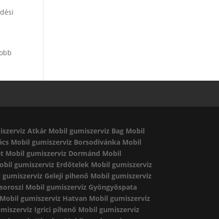
edési
jobb
iszerviz Atkár
Mobil gumiszerviz Bag
Mobil
ács
Mobil gumiszerviz Borsodivánka
Mobil
át
Mobil gumiszerviz Dormánd
Mobil
obil gumiszerviz Erdőtelek
Mobil gumiszerviz
 gumiszerviz Geleji pihenő
Mobil gumiszerviz
soroszi
Mobil gumiszerviz Gyöngyöspata
Mobil gumiszerviz Hatvan
Mobil gumiszerviz
miszerviz Igrici pihenő
Mobil gumiszerviz