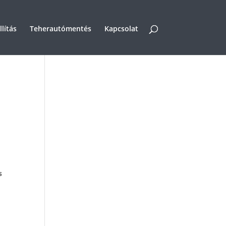
lítás
Teherautómentés
Kapcsolat
s