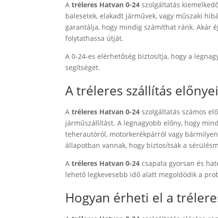
A
tréleres Hatvan 0-24
szolgáltatás kiemelkedő
balesetek, elakadt járművek, vagy műszaki hibá
garantálja, hogy mindig számíthat ránk. Akár é
folytathassa útját.
A 0-24-es elérhetőség biztosítja, hogy a legn
segítséget.
A tréleres szállítás előnye
A
tréleres Hatvan 0-24
szolgáltatás számos elő
járműszállítást. A legnagyobb előny, hogy mind
teherautóról, motorkerékpárról vagy bármilyen m
állapotban vannak, hogy biztosítsák a sérülésme
A
tréleres Hatvan 0-24
csapata gyorsan és hat
lehető legkevesebb idő alatt megoldódik a prob
Hogyan érheti el a trélere