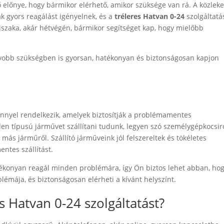
 előnye, hogy bármikor elérhető, amikor szüksége van rá. A közlek
k gyors reagálást igényelnek, és a
tréleres Hatvan 0-24
szolgáltatá
jszaka, akár hétvégén, bármikor segítséget kap, hogy mielőbb
agyobb szükségben is gyorsan, hatékonyan és biztonságosan kapjon
i
nnyel rendelkezik, amelyek biztosítják a problémamentes
en típusú járművet szállítani tudunk, legyen szó személygépkocsiró
ás járműről. Szállító járműveink jól felszereltek és tökéletes
ntes szállítást.
ékonyan reagál minden problémára, így Ön biztos lehet abban, hog
lémája, és biztonságosan elérheti a kívánt helyszínt.
s Hatvan 0-24 szolgáltatást?