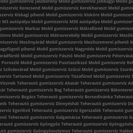
obil gumiszerviz Jászberény
Mobil gumiszerviz Jobbágyi
Mobil g
miszerviz Kerecsend
Mobil gumiszerviz Kerekharaszt
Mobil gumis
zerviz Kisbagi pihenő
Mobil gumiszerviz Kisköre
Mobil gumiszer
z M3 autópálya
Mobil gumiszerviz M30 autópálya
Mobil gumiszer
 gumiszerviz Markaz
Mobil gumiszerviz Mátrafüred
Mobil gumisze
timre
Mobil gumiszerviz Mátraverebély
Mobil gumiszerviz Mezők
miszerviz Mezőnyárád
Mobil gumiszerviz Mezőszemerei pihenő
M
Nagyfügedi pihenő
Mobil gumiszerviz Nagyréde
Mobil gumiszervi
arádfürdő
Mobil gumiszerviz Pásztó
Mobil gumiszerviz Pétervásá
 Poroszló
Mobil gumiszerviz Pusztaszikszó
Mobil gumiszerviz Re
z Szilvásvárad
Mobil gumiszerviz Szűcsi
Mobil gumiszerviz Szur
zerviz Tartanod
Mobil gumiszerviz Tiszafüred
Mobil gumiszerviz 
 Visznek
Teherautó gumiszerviz Abasár
Teherautó gumiszerviz A
kár
Teherautó gumiszerviz Bag
Teherautó gumiszerviz Bátontere
umiszerviz Bogács
Teherautó gumiszerviz Borsodivánka
Teheraut
Detk
Teherautó gumiszerviz Dinnyéshát
Teherautó gumiszerviz 
erviz Egerlövő
Teherautó gumiszerviz Egerszalók
Teherautó gum
henő
Teherautó gumiszerviz Galgamácsa
Teherautó gumiszerviz G
erautó gumiszerviz Gyöngyös
Teherautó gumiszerviz Gyöngyösh
utó gumiszerviz Gyöngyössolymos
Teherautó gumiszerviz Halász