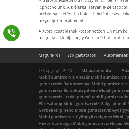
A
tréleres Hatvan 0-24
szolgáltatás elérése re
léphet velünk. A
tréleres Hatvan 0-24
csapata m
probléma esetén. Ha baleset történt, vagy ela
megoldjuk a problémát.
A gyors reagálásnak köszönhetően Ön nem kell 
megoldást kínálja, hogy Ön minél hamarabb fol
Magunkról
Szolgáltatások
Autómentés
© Copyright 2018 |
M3 autómentő
|
Ada
Mobil gumiszerviz Abasár
Mobil gumiszerviz
gumiszerviz Bátonterenye
Mobil gumiszerviz
gumiszerviz Borsókuti pihenő
Mobil gumisze
gumiszerviz Ecsédi pihenő
Mobil gumiszerviz
Füzesabony
Mobil gumiszerviz Galga pihenő
Görbeházi pihenő
Mobil gumiszerviz Gyöngy
Mobil gumiszerviz Gyöngyössolymos
Mobil g
Heves Vármegye
Mobil gumiszerviz Heves
Mo