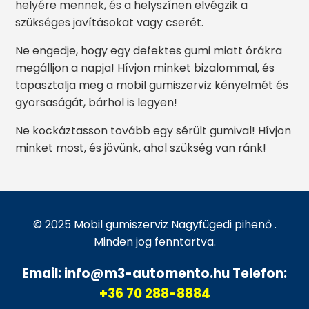
helyére mennek, és a helyszínen elvégzik a
szükséges javításokat vagy cserét.
Ne engedje, hogy egy defektes gumi miatt órákra
megálljon a napja! Hívjon minket bizalommal, és
tapasztalja meg a mobil gumiszerviz kényelmét és
gyorsaságát, bárhol is legyen!
Ne kockáztasson tovább egy sérült gumival! Hívjon
minket most, és jövünk, ahol szükség van ránk!
© 2025 Mobil gumiszerviz Nagyfügedi pihenő .
Minden jog fenntartva.
Email: info@m3-automento.hu Telefon:
+36 70 288-8884