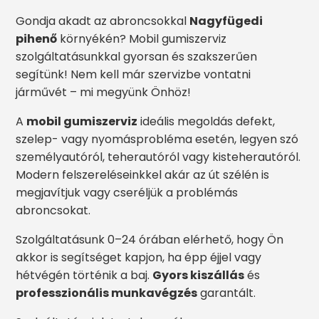
Gondja akadt az abroncsokkal
Nagyfügedi
pihenő
környékén? Mobil gumiszerviz
szolgáltatásunkkal gyorsan és szakszerűen
segítünk! Nem kell már szervizbe vontatni
járművét – mi megyünk Önhöz!
A
mobil gumiszerviz
ideális megoldás defekt,
szelep- vagy nyomásprobléma esetén, legyen szó
személyautóról, teherautóról vagy kisteherautóról.
Modern felszereléseinkkel akár az út szélén is
megjavítjuk vagy cseréljük a problémás
abroncsokat.
Szolgáltatásunk 0–24 órában elérhető, hogy Ön
akkor is segítséget kapjon, ha épp éjjel vagy
hétvégén történik a baj.
Gyors kiszállás
és
professzionális munkavégzés
garantált.