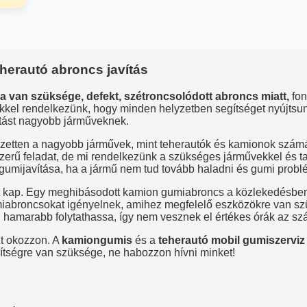
herautó abroncs javítás
a van szüksége, defekt, szétroncsolódott abroncs miatt,
fon
kkel rendelkezünk, hogy minden helyzetben segítséget nyújtsun
atást nagyobb járműveknek.
ezetten a nagyobb járművek, mint teherautók és kamionok számára
erű feladat, de mi rendelkezünk a szükséges járművekkel és t
i gumijavítása, ha a jármű nem tud tovább haladni és gumi prob
t kap. Egy meghibásodott kamion gumiabroncs a közlekedésben
miabroncsokat igényelnek, amihez megfelelő eszközökre van s
 hamarabb folytathassa, így nem vesznek el értékes órák az szál
zt okozzon. A
kamiongumis
és a
teherautó mobil gumiszerviz
gítségre van szüksége, ne habozzon hívni minket!