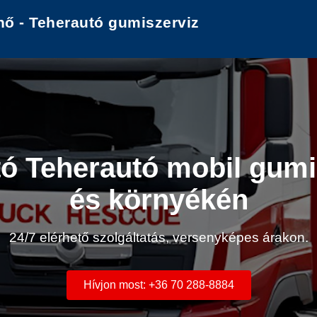
nő - Teherautó gumiszerviz
ó Teherautó mobil gumis
és környékén
24/7 elérhető szolgáltatás, versenyképes árakon.
Hívjon most: +36 70 288-8884