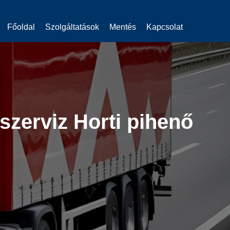
Főoldal
Szolgáltatások
Mentés
Kapcsolat
zerviz Horti pihenő