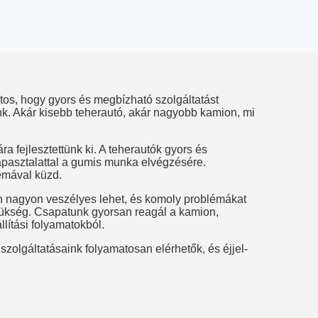
tos, hogy gyors és megbízható szolgáltatást
k. Akár kisebb teherautó, akár nagyobb kamion, mi
 fejlesztettünk ki. A teherautók gyors és
apasztalattal a gumis munka elvégzésére.
lémával küzd.
 nagyon veszélyes lehet, és komoly problémákat
zükség. Csapatunk gyorsan reagál a kamion,
lítási folyamatokból.
szolgáltatásaink folyamatosan elérhetők, és éjjel-