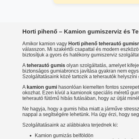
Horti pihenő – Kamion gumiszerviz és Te
Amikor kamion vagy
Horti pihenő teherautó gumisr
válasszon. Mi szakértői csapattal és modern eszközö
biztosítjuk a gyors és hatékony gumiszerviz szolgált
A
teherautó gumis
olyan szolgáltatás, amelyet kifej
biztonságos gumiabroncs javítása gyakran nem egysz
Szolgáltatásaink közé tartozik a teherautók helyszín
A
kamion gumi
hasonlóan kiemelten fontos szerepe
okozhat. Ezen kívül a kamionok speciális méretű gu
teherautó fútómű hibás futásában, hogy az útját minél
Ne hagyja, hogy a gumis hiba miatt a járműve stress
nappal a segítségére lehetünk. Ha úgy érzi, hogy se
Szolgáltatásaink az alábbiakra terjednek ki:
Kamion gumizás belföldön