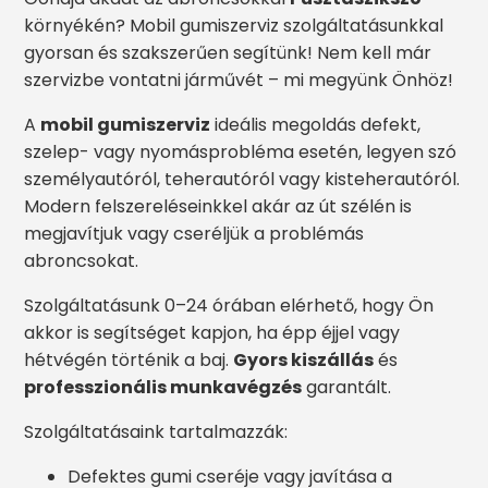
környékén? Mobil gumiszerviz szolgáltatásunkkal
gyorsan és szakszerűen segítünk! Nem kell már
szervizbe vontatni járművét – mi megyünk Önhöz!
A
mobil gumiszerviz
ideális megoldás defekt,
szelep- vagy nyomásprobléma esetén, legyen szó
személyautóról, teherautóról vagy kisteherautóról.
Modern felszereléseinkkel akár az út szélén is
megjavítjuk vagy cseréljük a problémás
abroncsokat.
Szolgáltatásunk 0–24 órában elérhető, hogy Ön
akkor is segítséget kapjon, ha épp éjjel vagy
hétvégén történik a baj.
Gyors kiszállás
és
professzionális munkavégzés
garantált.
Szolgáltatásaink tartalmazzák:
Defektes gumi cseréje vagy javítása a