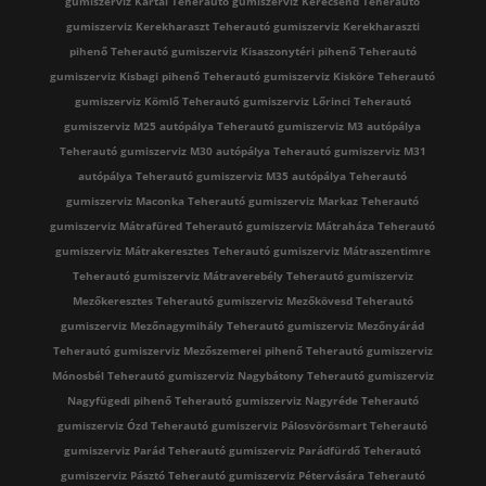
gumiszerviz Kartal
Teherautó gumiszerviz Kerecsend
Teherautó
gumiszerviz Kerekharaszt
Teherautó gumiszerviz Kerekharaszti
pihenő
Teherautó gumiszerviz Kisaszonytéri pihenő
Teherautó
gumiszerviz Kisbagi pihenő
Teherautó gumiszerviz Kisköre
Teherautó
gumiszerviz Kömlő
Teherautó gumiszerviz Lőrinci
Teherautó
gumiszerviz M25 autópálya
Teherautó gumiszerviz M3 autópálya
Teherautó gumiszerviz M30 autópálya
Teherautó gumiszerviz M31
autópálya
Teherautó gumiszerviz M35 autópálya
Teherautó
gumiszerviz Maconka
Teherautó gumiszerviz Markaz
Teherautó
gumiszerviz Mátrafüred
Teherautó gumiszerviz Mátraháza
Teherautó
gumiszerviz Mátrakeresztes
Teherautó gumiszerviz Mátraszentimre
Teherautó gumiszerviz Mátraverebély
Teherautó gumiszerviz
Mezőkeresztes
Teherautó gumiszerviz Mezőkövesd
Teherautó
gumiszerviz Mezőnagymihály
Teherautó gumiszerviz Mezőnyárád
Teherautó gumiszerviz Mezőszemerei pihenő
Teherautó gumiszerviz
Mónosbél
Teherautó gumiszerviz Nagybátony
Teherautó gumiszerviz
Nagyfügedi pihenő
Teherautó gumiszerviz Nagyréde
Teherautó
gumiszerviz Ózd
Teherautó gumiszerviz Pálosvörösmart
Teherautó
gumiszerviz Parád
Teherautó gumiszerviz Parádfürdő
Teherautó
gumiszerviz Pásztó
Teherautó gumiszerviz Pétervására
Teherautó