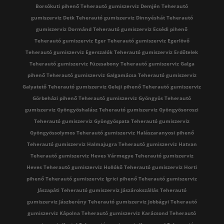
Borsókuti pihenő
Teherautó gumiszerviz Demjén
Teherautó
gumiszerviz Detk
Teherautó gumiszerviz Dinnyéshát
Teherautó
gumiszerviz Dormánd
Teherautó gumiszerviz Ecsédi pihenő
Teherautó gumiszerviz Eger
Teherautó gumiszerviz Egerlövő
Teherautó gumiszerviz Egerszalók
Teherautó gumiszerviz Erdőtelek
Teherautó gumiszerviz Füzesabony
Teherautó gumiszerviz Galga
pihenő
Teherautó gumiszerviz Galgamácsa
Teherautó gumiszerviz
Galyatető
Teherautó gumiszerviz Geleji pihenő
Teherautó gumiszerviz
Görbeházi pihenő
Teherautó gumiszerviz Gyöngyös
Teherautó
gumiszerviz Gyöngyöshalász
Teherautó gumiszerviz Gyöngyösoroszi
Teherautó gumiszerviz Gyöngyöspata
Teherautó gumiszerviz
Gyöngyössolymos
Teherautó gumiszerviz Halászaranyosi pihenő
Teherautó gumiszerviz Halmajugra
Teherautó gumiszerviz Hatvan
Teherautó gumiszerviz Heves Vármegye
Teherautó gumiszerviz
Heves
Teherautó gumiszerviz Hollókő
Teherautó gumiszerviz Horti
pihenő
Teherautó gumiszerviz Igrici pihenő
Teherautó gumiszerviz
Jászapáti
Teherautó gumiszerviz Jászárokszállás
Teherautó
gumiszerviz Jászberény
Teherautó gumiszerviz Jobbágyi
Teherautó
gumiszerviz Kápolna
Teherautó gumiszerviz Karácsond
Teherautó