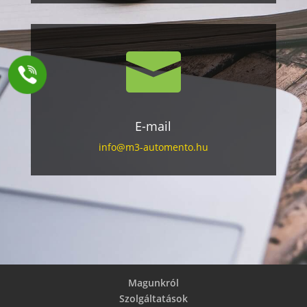

E-mail
info@m3-automento.hu
Magunkról
Szolgáltatások