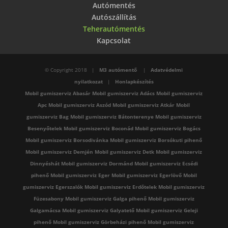
Autómentés
Autószállítás
Teherautómentés
Kapcsolat
© Copyright 2018 |
M3 autómentő
|
Adatvédelmi
nyilatkozat
|
Honlapkészítés
Mobil gumiszerviz Abasár
Mobil gumiszerviz Adács
Mobil gumiszerviz
Apc
Mobil gumiszerviz Aszód
Mobil gumiszerviz Atkár
Mobil
gumiszerviz Bag
Mobil gumiszerviz Bátonterenye
Mobil gumiszerviz
Besenyőtelek
Mobil gumiszerviz Boconád
Mobil gumiszerviz Bogács
Mobil gumiszerviz Borsodivánka
Mobil gumiszerviz Borsókuti pihenő
Mobil gumiszerviz Demjén
Mobil gumiszerviz Detk
Mobil gumiszerviz
Dinnyéshát
Mobil gumiszerviz Dormánd
Mobil gumiszerviz Ecsédi
pihenő
Mobil gumiszerviz Eger
Mobil gumiszerviz Egerlövő
Mobil
gumiszerviz Egerszalók
Mobil gumiszerviz Erdőtelek
Mobil gumiszerviz
Füzesabony
Mobil gumiszerviz Galga pihenő
Mobil gumiszerviz
Galgamácsa
Mobil gumiszerviz Galyatető
Mobil gumiszerviz Geleji
pihenő
Mobil gumiszerviz Görbeházi pihenő
Mobil gumiszerviz