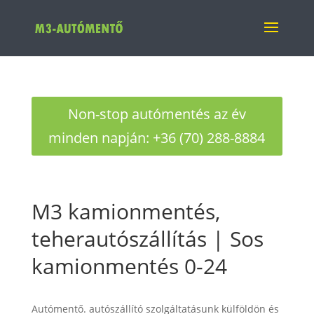
Non-stop autómentés az év
minden napján: +36 (70) 288-8884
M3 kamionmentés,
teherautószállítás | Sos
kamionmentés 0-24
Autómentő. autószállító szolgáltatásunk külföldön és