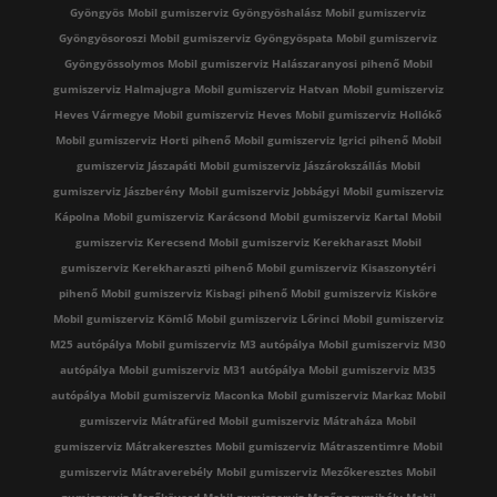
Gyöngyös
Mobil gumiszerviz Gyöngyöshalász
Mobil gumiszerviz
Gyöngyösoroszi
Mobil gumiszerviz Gyöngyöspata
Mobil gumiszerviz
Gyöngyössolymos
Mobil gumiszerviz Halászaranyosi pihenő
Mobil
gumiszerviz Halmajugra
Mobil gumiszerviz Hatvan
Mobil gumiszerviz
Heves Vármegye
Mobil gumiszerviz Heves
Mobil gumiszerviz Hollókő
Mobil gumiszerviz Horti pihenő
Mobil gumiszerviz Igrici pihenő
Mobil
gumiszerviz Jászapáti
Mobil gumiszerviz Jászárokszállás
Mobil
gumiszerviz Jászberény
Mobil gumiszerviz Jobbágyi
Mobil gumiszerviz
Kápolna
Mobil gumiszerviz Karácsond
Mobil gumiszerviz Kartal
Mobil
gumiszerviz Kerecsend
Mobil gumiszerviz Kerekharaszt
Mobil
gumiszerviz Kerekharaszti pihenő
Mobil gumiszerviz Kisaszonytéri
pihenő
Mobil gumiszerviz Kisbagi pihenő
Mobil gumiszerviz Kisköre
Mobil gumiszerviz Kömlő
Mobil gumiszerviz Lőrinci
Mobil gumiszerviz
M25 autópálya
Mobil gumiszerviz M3 autópálya
Mobil gumiszerviz M30
autópálya
Mobil gumiszerviz M31 autópálya
Mobil gumiszerviz M35
autópálya
Mobil gumiszerviz Maconka
Mobil gumiszerviz Markaz
Mobil
gumiszerviz Mátrafüred
Mobil gumiszerviz Mátraháza
Mobil
gumiszerviz Mátrakeresztes
Mobil gumiszerviz Mátraszentimre
Mobil
gumiszerviz Mátraverebély
Mobil gumiszerviz Mezőkeresztes
Mobil