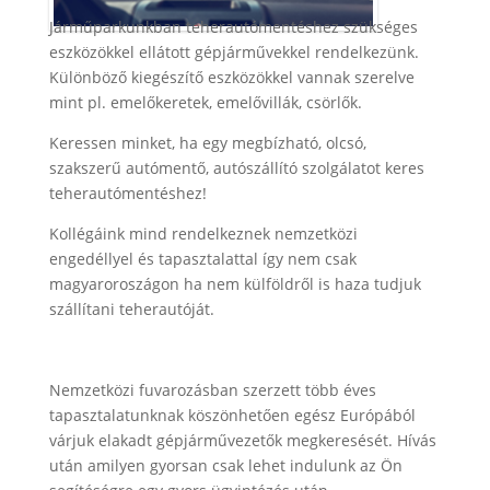
Járműparkunkban teherautómentéshez szükséges
eszközökkel ellátott gépjárművekkel rendelkezünk.
Különböző kiegészítő eszközökkel vannak szerelve
mint pl. emelőkeretek, emelővillák, csörlők.
Keressen minket, ha egy megbízható, olcsó,
szakszerű autómentő, autószállító szolgálatot keres
teherautómentéshez!
Kollégáink mind rendelkeznek nemzetközi
engedéllyel és tapasztalattal így nem csak
magyaroroszágon ha nem külföldről is haza tudjuk
szállítani teherautóját.
Nemzetközi fuvarozásban szerzett több éves
tapasztalatunknak köszönhetően egész Európából
várjuk elakadt gépjárművezetők megkeresését. Hívás
után amilyen gyorsan csak lehet indulunk az Ön