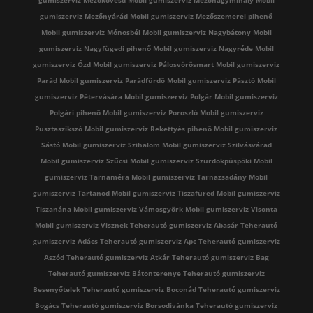
gumiszerviz Mezőkövesd
Mobil gumiszerviz Mezőnagymihály
Mobil
gumiszerviz Mezőnyárád
Mobil gumiszerviz Mezőszemerei pihenő
Mobil gumiszerviz Mónosbél
Mobil gumiszerviz Nagybátony
Mobil
gumiszerviz Nagyfügedi pihenő
Mobil gumiszerviz Nagyréde
Mobil
gumiszerviz Ózd
Mobil gumiszerviz Pálosvörösmart
Mobil gumiszerviz
Parád
Mobil gumiszerviz Parádfürdő
Mobil gumiszerviz Pásztó
Mobil
gumiszerviz Pétervására
Mobil gumiszerviz Polgár
Mobil gumiszerviz
Polgári pihenő
Mobil gumiszerviz Poroszló
Mobil gumiszerviz
Pusztaszikszó
Mobil gumiszerviz Rekettyés pihenő
Mobil gumiszerviz
Sástó
Mobil gumiszerviz Szihalom
Mobil gumiszerviz Szilvásvárad
Mobil gumiszerviz Szűcsi
Mobil gumiszerviz Szurdokpüspöki
Mobil
gumiszerviz Tarnaméra
Mobil gumiszerviz Tarnazsadány
Mobil
gumiszerviz Tartanod
Mobil gumiszerviz Tiszafüred
Mobil gumiszerviz
Tiszanána
Mobil gumiszerviz Vámosgyörk
Mobil gumiszerviz Visonta
Mobil gumiszerviz Visznek
Teherautó gumiszerviz Abasár
Teherautó
gumiszerviz Adács
Teherautó gumiszerviz Apc
Teherautó gumiszerviz
Aszód
Teherautó gumiszerviz Atkár
Teherautó gumiszerviz Bag
Teherautó gumiszerviz Bátonterenye
Teherautó gumiszerviz
Besenyőtelek
Teherautó gumiszerviz Boconád
Teherautó gumiszerviz
Bogács
Teherautó gumiszerviz Borsodivánka
Teherautó gumiszerviz