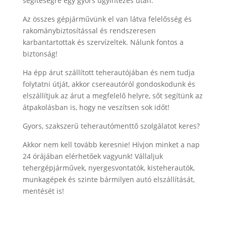
segítéségre egy gyors ügyintézés után.
Az összes gépjárművünk el van látva felelősség és
rakománybiztosítással és rendszeresen
karbantartottak és szervízeltek. Nálunk fontos a
biztonság!
Ha épp árut szállított teherautójában és nem tudja
folytatni útját, akkor csereautóról gondoskodunk és
elszállítjuk az árut a megfelelő helyre, sőt segítünk az
átpakolásban is, hogy ne veszítsen sok időt!
Gyors, szakszerű teherautómenttő szolgálatot keres?
Akkor nem kell tovább keresnie! Hívjon minket a nap
24 órájában elérhetőek vagyunk! Vállaljuk
tehergépjárművek, nyergesvontatók, kisteherautók,
munkagépek és szinte bármilyen autó elszállítását,
mentését is!