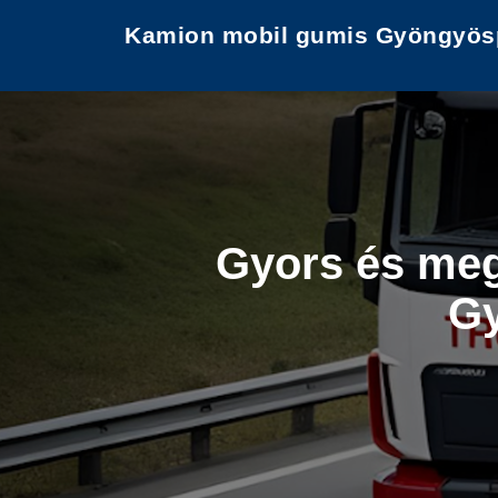
Kamion mobil gumis Gyöngyösp
Gyors és meg
Gy