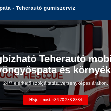
ata - Teherautó gumiszerviz
bízható Teherautó mobi
öngyöspata és környé
24/7 elérhető szolgáltatás, versenyképes árakon.
Hívjon most: +36 70 288-8884