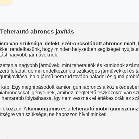
Teherautó abroncs javítás
ra van szüksége, defekt, szétroncsolódott abroncs miatt,
f
kkel rendelkezünk, hogy minden helyzetben segítséget nyújtsun
atást nagyobb járműveknek.
ezetten a nagyobb járművek, mint teherautók és kamionok számára
erű feladat, de mi rendelkezünk a szükséges járművekkel és t
i gumijavítása, ha a jármű nem tud tovább haladni és gumi prob
t kap. Egy meghibásodott kamion gumiabroncs a közlekedésben
miabroncsokat igényelnek, amihez megfelelő eszközökre van s
 hamarabb folytathassa, így nem vesznek el értékes órák az szál
zt okozzon. A
kamiongumis
és a
teherautó mobil gumiszerviz
gítségre van szüksége, ne habozzon hívni minket!