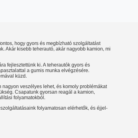
ontos, hogy gyors és megbízható szolgáltatást
k. Akár kisebb teherautó, akár nagyobb kamion, mi
 fejlesztettünk ki. A teherautók gyors és
apasztalattal a gumis munka elvégzésére.
lémával küzd.
 nagyon veszélyes lehet, és komoly problémákat
zükség. Csapatunk gyorsan reagál a kamion,
lítási folyamatokból.
szolgáltatásaink folyamatosan elérhetők, és éjjel-