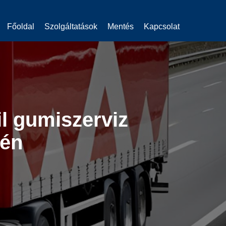
Főoldal
Szolgáltatások
Mentés
Kapcsolat
l gumiszerviz
kén