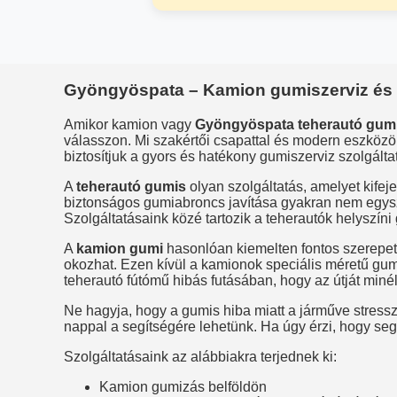
Gyöngyöspata – Kamion gumiszerviz és 
Amikor kamion vagy
Gyöngyöspata teherautó gumis
válasszon. Mi szakértői csapattal és modern eszközö
biztosítjuk a gyors és hatékony gumiszerviz szolgált
A
teherautó gumis
olyan szolgáltatás, amelyet kifej
biztonságos gumiabroncs javítása gyakran nem egysz
Szolgáltatásaink közé tartozik a teherautók helyszín
A
kamion gumi
hasonlóan kiemelten fontos szerepe
okozhat. Ezen kívül a kamionok speciális méretű gu
teherautó fútómű hibás futásában, hogy az útját minél
Ne hagyja, hogy a gumis hiba miatt a járműve stress
nappal a segítségére lehetünk. Ha úgy érzi, hogy se
Szolgáltatásaink az alábbiakra terjednek ki:
Kamion gumizás belföldön