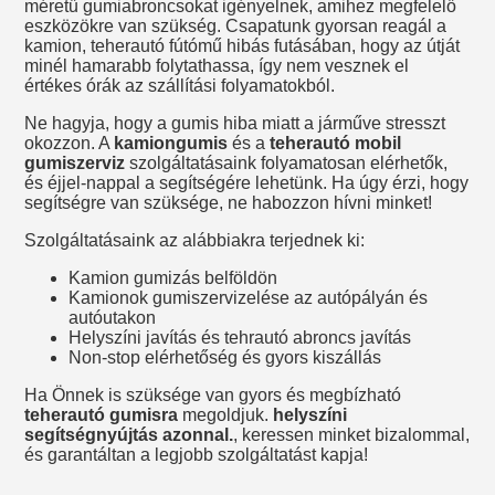
méretű gumiabroncsokat igényelnek, amihez megfelelő
eszközökre van szükség. Csapatunk gyorsan reagál a
kamion, teherautó fútómű hibás futásában, hogy az útját
minél hamarabb folytathassa, így nem vesznek el
értékes órák az szállítási folyamatokból.
Ne hagyja, hogy a gumis hiba miatt a járműve stresszt
okozzon. A
kamiongumis
és a
teherautó mobil
gumiszerviz
szolgáltatásaink folyamatosan elérhetők,
és éjjel-nappal a segítségére lehetünk. Ha úgy érzi, hogy
segítségre van szüksége, ne habozzon hívni minket!
Szolgáltatásaink az alábbiakra terjednek ki:
Kamion gumizás belföldön
Kamionok gumiszervizelése az autópályán és
autóutakon
Helyszíni javítás és tehrautó abroncs javítás
Non-stop elérhetőség és gyors kiszállás
Ha Önnek is szüksége van gyors és megbízható
teherautó gumisra
megoldjuk.
helyszíni
segítségnyújtás azonnal.
, keressen minket bizalommal,
és garantáltan a legjobb szolgáltatást kapja!