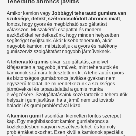
Teherautó abroncs javítás
Amikor kamion vagy
Jobbágyi teherautó gumisra van
szüksége, defekt, szétroncsolódott abroncs miatt,
fontos, hogy gyors és megbízható szolgáltatást
válasszon. Mi szakértői csapattal és modern
eszközökkel rendelkezünk, hogy minden helyzetben
segítséget nyújtsunk. Akár kisebb teherautó, akár
nagyobb kamion, mi biztosítjuk a gyors és hatékony
gumiszerviz szolgáltatást nagyobb járműveknek.
A
teherautó gumis
olyan szolgáltatás, amelyet
kifejezetten a nagyobb járművek, mint teherautók és
kamionok számára fejlesztettünk ki. A teherautók gyors
és biztonságos gumiabroncs javítása gyakran nem
egyszerű feladat, de mi rendelkezünk a szükséges
járművekkel és tapasztalattal a gumis munka
elvégzésére. Szolgáltatásaink közé tartozik a teherautók
helyszíni gumijavítása, ha a jármű nem tud tovább
haladni és gumi problémával küzd.
A
kamion gumi
hasonlóan kiemelten fontos szerepet
kap. Egy meghibásodott kamion gumiabroncs a
közlekedésben nagyon veszélyes lehet, és komoly
problémákat okozhat. Ezen kívül a kamionok speciális