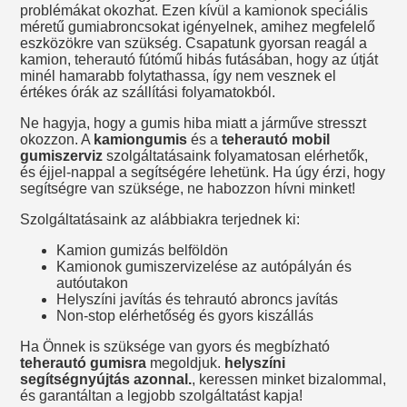
problémákat okozhat. Ezen kívül a kamionok speciális
méretű gumiabroncsokat igényelnek, amihez megfelelő
eszközökre van szükség. Csapatunk gyorsan reagál a
kamion, teherautó fútómű hibás futásában, hogy az útját
minél hamarabb folytathassa, így nem vesznek el
értékes órák az szállítási folyamatokból.
Ne hagyja, hogy a gumis hiba miatt a járműve stresszt
okozzon. A
kamiongumis
és a
teherautó mobil
gumiszerviz
szolgáltatásaink folyamatosan elérhetők,
és éjjel-nappal a segítségére lehetünk. Ha úgy érzi, hogy
segítségre van szüksége, ne habozzon hívni minket!
Szolgáltatásaink az alábbiakra terjednek ki:
Kamion gumizás belföldön
Kamionok gumiszervizelése az autópályán és
autóutakon
Helyszíni javítás és tehrautó abroncs javítás
Non-stop elérhetőség és gyors kiszállás
Ha Önnek is szüksége van gyors és megbízható
teherautó gumisra
megoldjuk.
helyszíni
segítségnyújtás azonnal.
, keressen minket bizalommal,
és garantáltan a legjobb szolgáltatást kapja!