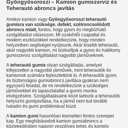
Gyöngyösoroszi – Kamion gumiszerviz és
Teherautó abroncs javítás
Amikor kamion vagy
Gyöngyösoroszi teherautó
gumisra van szüksége, defekt, szétroncsolódott
abroncs miatt,
fontos, hogy gyors és megbízható
szolgáltatást válasszon. Mi szakértői csapattal és
modern eszközökkel rendelkezünk, hogy minden
helyzetben segítséget nyújtsunk. Akár kisebb teherautó,
akár nagyobb kamion, mi biztosítjuk a gyors és hatékony
gumiszerviz szolgáltatást nagyobb járműveknek.
A
teherautó gumis
olyan szolgáltatás, amelyet
kifejezetten a nagyobb járművek, mint teherautók és
kamionok számára fejlesztettünk ki. A teherautók gyors
és biztonságos gumiabroncs javítása gyakran nem
egyszerű feladat, de mi rendelkezünk a szükséges
járművekkel és tapasztalattal a gumis munka
elvégzésére. Szolgáltatásaink közé tartozik a teherautók
helyszíni gumijavítása, ha a jármű nem tud tovább
haladni és gumi problémával küzd.
A
kamion gumi
hasonlóan kiemelten fontos szerepet
kap. Egy meghibásodott kamion gumiabroncs a
közlekedésben nagyon veszélyes lehet, és komoly