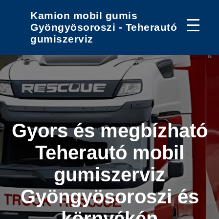
Kamion mobil gumis
Gyöngyösoroszi - Teherautó
gumiszerviz
Gyors és megbízható
Teherautó mobil
gumiszerviz
Gyöngyösoroszi és
környékén