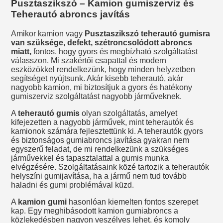
Pusztaszikszó – Kamion gumiszerviz és
Teherautó abroncs javítás
Amikor kamion vagy
Pusztaszikszó teherautó gumisra
van szüksége, defekt, szétroncsolódott abroncs
miatt,
fontos, hogy gyors és megbízható szolgáltatást
válasszon. Mi szakértői csapattal és modern
eszközökkel rendelkezünk, hogy minden helyzetben
segítséget nyújtsunk. Akár kisebb teherautó, akár
nagyobb kamion, mi biztosítjuk a gyors és hatékony
gumiszerviz szolgáltatást nagyobb járműveknek.
A
teherautó gumis
olyan szolgáltatás, amelyet
kifejezetten a nagyobb járművek, mint teherautók és
kamionok számára fejlesztettünk ki. A teherautók gyors
és biztonságos gumiabroncs javítása gyakran nem
egyszerű feladat, de mi rendelkezünk a szükséges
járművekkel és tapasztalattal a gumis munka
elvégzésére. Szolgáltatásaink közé tartozik a teherautók
helyszíni gumijavítása, ha a jármű nem tud tovább
haladni és gumi problémával küzd.
A
kamion gumi
hasonlóan kiemelten fontos szerepet
kap. Egy meghibásodott kamion gumiabroncs a
közlekedésben nagyon veszélyes lehet, és komoly