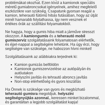
problémákat okozhat. Ezen kívül a kamionok speciális
méretű gumiabroncsokat igényelnek, amihez megfelelő
eszközökre van szükség. Csapatunk gyorsan reagál a
kamion, teherautó fútómű hibás futásában, hogy az útját
minél hamarabb folytathassa, így nem vesznek el
értékes órák az szállítási folyamatokból.
Ne hagyja, hogy a gumis hiba miatt a járműve stresszt
okozzon. A
kamiongumis
és a
teherautó mobil
gumiszerviz
szolgáltatásaink folyamatosan elérhetők,
és éjjel-nappal a segítségére lehetünk. Ha úgy érzi, hogy
segítségre van szüksége, ne habozzon hívni minket!
Szolgáltatásaink az alábbiakra terjednek ki:
Kamion gumizás belföldön
Kamionok gumiszervizelése az autópályán és
autóutakon
Helyszíni javítás és tehrautó abroncs javítás
Non-stop elérhetőség és gyors kiszállás
Ha Önnek is szüksége van gyors és megbízható
teherautó gumisra
megoldjuk.
helyszíni
segítségnyújtás azonnal.
, keressen minket bizalommal,
és garantáltan a legjobb szolgáltatást kapja!