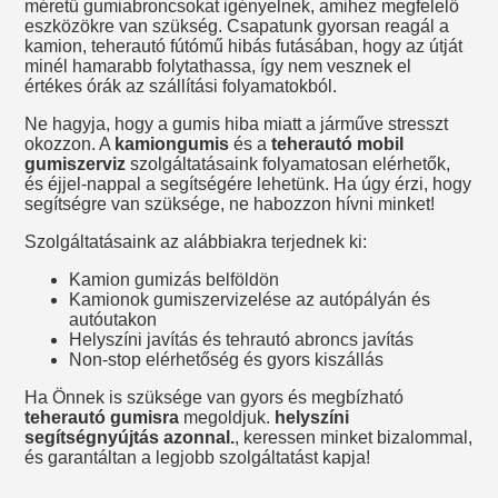
méretű gumiabroncsokat igényelnek, amihez megfelelő
eszközökre van szükség. Csapatunk gyorsan reagál a
kamion, teherautó fútómű hibás futásában, hogy az útját
minél hamarabb folytathassa, így nem vesznek el
értékes órák az szállítási folyamatokból.
Ne hagyja, hogy a gumis hiba miatt a járműve stresszt
okozzon. A
kamiongumis
és a
teherautó mobil
gumiszerviz
szolgáltatásaink folyamatosan elérhetők,
és éjjel-nappal a segítségére lehetünk. Ha úgy érzi, hogy
segítségre van szüksége, ne habozzon hívni minket!
Szolgáltatásaink az alábbiakra terjednek ki:
Kamion gumizás belföldön
Kamionok gumiszervizelése az autópályán és
autóutakon
Helyszíni javítás és tehrautó abroncs javítás
Non-stop elérhetőség és gyors kiszállás
Ha Önnek is szüksége van gyors és megbízható
teherautó gumisra
megoldjuk.
helyszíni
segítségnyújtás azonnal.
, keressen minket bizalommal,
és garantáltan a legjobb szolgáltatást kapja!