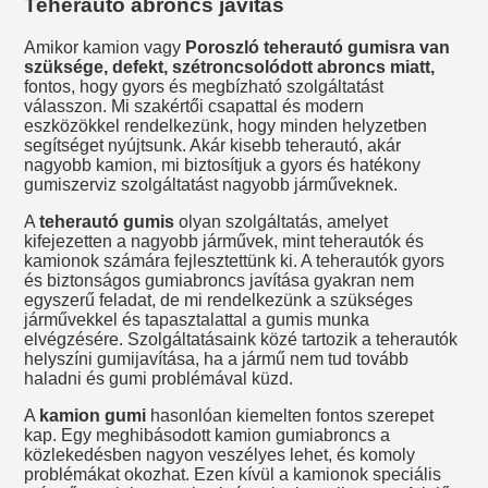
Teherautó abroncs javítás
Amikor kamion vagy
Poroszló teherautó gumisra van
szüksége, defekt, szétroncsolódott abroncs miatt,
fontos, hogy gyors és megbízható szolgáltatást
válasszon. Mi szakértői csapattal és modern
eszközökkel rendelkezünk, hogy minden helyzetben
segítséget nyújtsunk. Akár kisebb teherautó, akár
nagyobb kamion, mi biztosítjuk a gyors és hatékony
gumiszerviz szolgáltatást nagyobb járműveknek.
A
teherautó gumis
olyan szolgáltatás, amelyet
kifejezetten a nagyobb járművek, mint teherautók és
kamionok számára fejlesztettünk ki. A teherautók gyors
és biztonságos gumiabroncs javítása gyakran nem
egyszerű feladat, de mi rendelkezünk a szükséges
járművekkel és tapasztalattal a gumis munka
elvégzésére. Szolgáltatásaink közé tartozik a teherautók
helyszíni gumijavítása, ha a jármű nem tud tovább
haladni és gumi problémával küzd.
A
kamion gumi
hasonlóan kiemelten fontos szerepet
kap. Egy meghibásodott kamion gumiabroncs a
közlekedésben nagyon veszélyes lehet, és komoly
problémákat okozhat. Ezen kívül a kamionok speciális