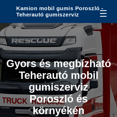
Kamion mobil gumis Poroszló -
Teherautó gumiszerviz
Gyors és megbízható
Teherautó mobil
gumiszerviz
Poroszló és
környékén