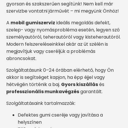
gyorsan és szakszerűen segítünk! Nem kell már
szervizbe vontatni járművét – mi megyünk Önhöz!
A
mobil gumiszerviz
ideális megoldás defekt,
szelep- vagy nyomásprobléma esetén, legyen szó
személyautóról, teherautóról vagy kisteherautóról.
Modern felszereléseinkkel akár az út szélén is
megjavítjuk vagy cseréljük a problémás
abroncsokat.
Szolgáltatásunk 0–24 órában elérhető, hogy Ön
akkor is segítséget kapjon, ha épp éjjel vagy
hétvégén történik a baj.
Gyors kiszállás
és
professzionális munkavégzés
garantált.
Szolgáltatásaink tartalmazzák:
Defektes gumi cseréje vagy javítása a
helyszínen