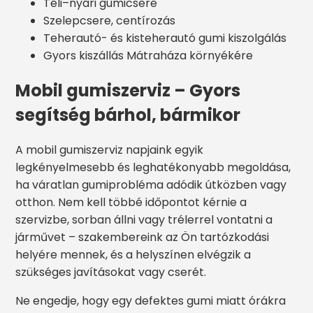
Téli–nyári gumicsere
Szelepcsere, centírozás
Teherautó- és kisteherautó gumi kiszolgálás
Gyors kiszállás Mátraháza környékére
Mobil gumiszerviz – Gyors
segítség bárhol, bármikor
A mobil gumiszerviz napjaink egyik
legkényelmesebb és leghatékonyabb megoldása,
ha váratlan gumiprobléma adódik útközben vagy
otthon. Nem kell többé időpontot kérnie a
szervizbe, sorban állni vagy trélerrel vontatni a
járművet – szakembereink az Ön tartózkodási
helyére mennek, és a helyszínen elvégzik a
szükséges javításokat vagy cserét.
Ne engedje, hogy egy defektes gumi miatt órákra