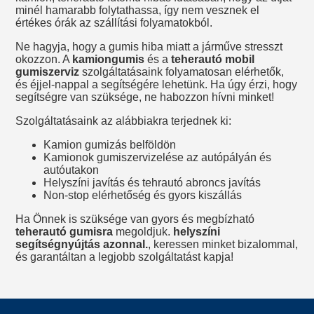
minél hamarabb folytathassa, így nem vesznek el
értékes órák az szállítási folyamatokból.
Ne hagyja, hogy a gumis hiba miatt a járműve stresszt
okozzon. A
kamiongumis
és a
teherautó mobil
gumiszerviz
szolgáltatásaink folyamatosan elérhetők,
és éjjel-nappal a segítségére lehetünk. Ha úgy érzi, hogy
segítségre van szüksége, ne habozzon hívni minket!
Szolgáltatásaink az alábbiakra terjednek ki:
Kamion gumizás belföldön
Kamionok gumiszervizelése az autópályán és
autóutakon
Helyszíni javítás és tehrautó abroncs javítás
Non-stop elérhetőség és gyors kiszállás
Ha Önnek is szüksége van gyors és megbízható
teherautó gumisra
megoldjuk.
helyszíni
segítségnyújtás azonnal.
, keressen minket bizalommal,
és garantáltan a legjobb szolgáltatást kapja!