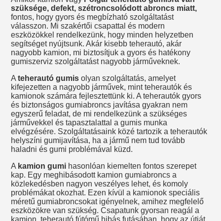
szüksége, defekt, szétroncsolódott abroncs miatt,
fontos, hogy gyors és megbízható szolgáltatást
válasszon. Mi szakértői csapattal és modern
eszközökkel rendelkezünk, hogy minden helyzetben
segítséget nyújtsunk. Akár kisebb teherautó, akár
nagyobb kamion, mi biztosítjuk a gyors és hatékony
gumiszerviz szolgáltatást nagyobb járműveknek.
A
teherautó gumis
olyan szolgáltatás, amelyet
kifejezetten a nagyobb járművek, mint teherautók és
kamionok számára fejlesztettünk ki. A teherautók gyors
és biztonságos gumiabroncs javítása gyakran nem
egyszerű feladat, de mi rendelkezünk a szükséges
járművekkel és tapasztalattal a gumis munka
elvégzésére. Szolgáltatásaink közé tartozik a teherautók
helyszíni gumijavítása, ha a jármű nem tud tovább
haladni és gumi problémával küzd.
A
kamion gumi
hasonlóan kiemelten fontos szerepet
kap. Egy meghibásodott kamion gumiabroncs a
közlekedésben nagyon veszélyes lehet, és komoly
problémákat okozhat. Ezen kívül a kamionok speciális
méretű gumiabroncsokat igényelnek, amihez megfelelő
eszközökre van szükség. Csapatunk gyorsan reagál a
kamion, teherautó fútómű hibás futásában, hogy az útját