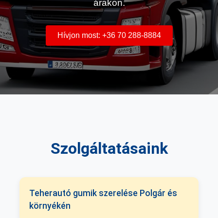
árakon.
Hívjon most: +36 70 288-8884
Szolgáltatásaink
Teherautó gumik szerelése Polgár és
környékén