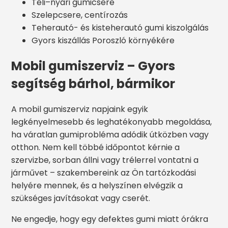
Téli–nyári gumicsere
Szelepcsere, centírozás
Teherautó- és kisteherautó gumi kiszolgálás
Gyors kiszállás Poroszló környékére
Mobil gumiszerviz – Gyors
segítség bárhol, bármikor
A mobil gumiszerviz napjaink egyik
legkényelmesebb és leghatékonyabb megoldása,
ha váratlan gumiprobléma adódik útközben vagy
otthon. Nem kell többé időpontot kérnie a
szervizbe, sorban állni vagy trélerrel vontatni a
járművet – szakembereink az Ön tartózkodási
helyére mennek, és a helyszínen elvégzik a
szükséges javításokat vagy cserét.
Ne engedje, hogy egy defektes gumi miatt órákra