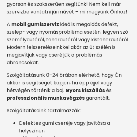
gyorsan és szakszerűen segítünk! Nem kell már
szervizbe vontatni járművét – mi megyünk Önhöz!
A
mobil gumiszerviz
ideális megoldás defekt,
szelep- vagy nyomásprobléma esetén, legyen szó
személyautóról, teherautóról vagy kisteherautóról.
Modern felszereléseinkkel akár az út szélén is
megjavítjuk vagy cseréljük a problémás
abroncsokat.
Szolgáltatásunk 0–24 órában elérhető, hogy Ön
akkor is segítséget kapjon, ha épp éjjel vagy
hétvégén történik a baj.
Gyors kiszállás
és
professzionális munkavégzés
garantált.
Szolgáltatásaink tartalmazzák:
Defektes gumi cseréje vagy javítása a
helyszínen