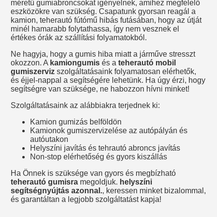
méretű gumiabroncsokat igényelnek, amihez megfelelő
eszközökre van szükség. Csapatunk gyorsan reagál a
kamion, teherautó fútómű hibás futásában, hogy az útját
minél hamarabb folytathassa, így nem vesznek el
értékes órák az szállítási folyamatokból.
Ne hagyja, hogy a gumis hiba miatt a járműve stresszt
okozzon. A
kamiongumis
és a
teherautó mobil
gumiszerviz
szolgáltatásaink folyamatosan elérhetők,
és éjjel-nappal a segítségére lehetünk. Ha úgy érzi, hogy
segítségre van szüksége, ne habozzon hívni minket!
Szolgáltatásaink az alábbiakra terjednek ki:
Kamion gumizás belföldön
Kamionok gumiszervizelése az autópályán és
autóutakon
Helyszíni javítás és tehrautó abroncs javítás
Non-stop elérhetőség és gyors kiszállás
Ha Önnek is szüksége van gyors és megbízható
teherautó gumisra
megoldjuk.
helyszíni
segítségnyújtás azonnal.
, keressen minket bizalommal,
és garantáltan a legjobb szolgáltatást kapja!