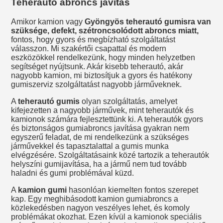
Teherautó abroncs javítás
Amikor kamion vagy
Gyöngyös teherautó gumisra van
szüksége, defekt, szétroncsolódott abroncs miatt,
fontos, hogy gyors és megbízható szolgáltatást
válasszon. Mi szakértői csapattal és modern
eszközökkel rendelkezünk, hogy minden helyzetben
segítséget nyújtsunk. Akár kisebb teherautó, akár
nagyobb kamion, mi biztosítjuk a gyors és hatékony
gumiszerviz szolgáltatást nagyobb járműveknek.
A
teherautó gumis
olyan szolgáltatás, amelyet
kifejezetten a nagyobb járművek, mint teherautók és
kamionok számára fejlesztettünk ki. A teherautók gyors
és biztonságos gumiabroncs javítása gyakran nem
egyszerű feladat, de mi rendelkezünk a szükséges
járművekkel és tapasztalattal a gumis munka
elvégzésére. Szolgáltatásaink közé tartozik a teherautók
helyszíni gumijavítása, ha a jármű nem tud tovább
haladni és gumi problémával küzd.
A
kamion gumi
hasonlóan kiemelten fontos szerepet
kap. Egy meghibásodott kamion gumiabroncs a
közlekedésben nagyon veszélyes lehet, és komoly
problémákat okozhat. Ezen kívül a kamionok speciális