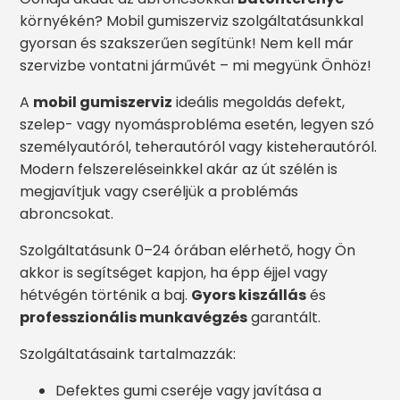
környékén? Mobil gumiszerviz szolgáltatásunkkal
gyorsan és szakszerűen segítünk! Nem kell már
szervizbe vontatni járművét – mi megyünk Önhöz!
A
mobil gumiszerviz
ideális megoldás defekt,
szelep- vagy nyomásprobléma esetén, legyen szó
személyautóról, teherautóról vagy kisteherautóról.
Modern felszereléseinkkel akár az út szélén is
megjavítjuk vagy cseréljük a problémás
abroncsokat.
Szolgáltatásunk 0–24 órában elérhető, hogy Ön
akkor is segítséget kapjon, ha épp éjjel vagy
hétvégén történik a baj.
Gyors kiszállás
és
professzionális munkavégzés
garantált.
Szolgáltatásaink tartalmazzák:
Defektes gumi cseréje vagy javítása a