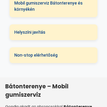
Mobil gumiszerviz Bátonterenye és
környékén
Helyszíni javítás
Non-stop elérhetőség
Bátonterenye – Mobil
gumiszerviz
Gondja akadt az abroncsokkal
Bátonterenye