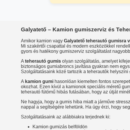
Galyatető – Kamion gumiszerviz és Teher
Amikor kamion vagy
Galyatető teherautó gumisra v
Mi szakértői csapattal és modern eszközökkel rendel
gyors és hatékony gumiszerviz szolgáltatást nagyob
A
teherautó gumis
olyan szolgáltatás, amelyet kifej
biztonságos gumiabroncs javítása gyakran nem egysz
Szolgáltatásaink közé tartozik a teherautók helyszín
A
kamion gumi
hasonlóan kiemelten fontos szerepe
okozhat. Ezen kívül a kamionok speciális méretű gu
teherautó fútómű hibás futásában, hogy az útját minél
Ne hagyja, hogy a gumis hiba miatt a járműve stress
nappal a segítségére lehetünk. Ha úgy érzi, hogy se
Szolgáltatásaink az alábbiakra terjednek ki:
Kamion gumizás belföldön