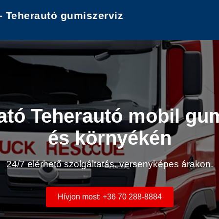
- Teherautó gumiszerviz
tó Teherautó mobil gum
és környékén
24/7 elérhető szolgáltatás, versenyképes árakon.
Hívjon most: +36 70 288-8884