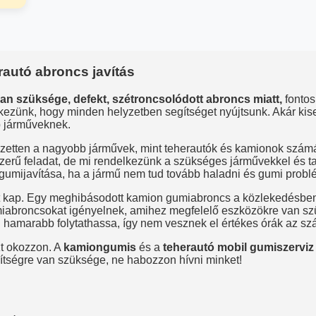
autó abroncs javítás
an szüksége, defekt, szétroncsolódott abroncs miatt,
fontos
kezünk, hogy minden helyzetben segítséget nyújtsunk. Akár kise
b járműveknek.
ezetten a nagyobb járművek, mint teherautók és kamionok számára
erű feladat, de mi rendelkezünk a szükséges járművekkel és t
i gumijavítása, ha a jármű nem tud tovább haladni és gumi prob
t kap. Egy meghibásodott kamion gumiabroncs a közlekedésben
miabroncsokat igényelnek, amihez megfelelő eszközökre van s
 hamarabb folytathassa, így nem vesznek el értékes órák az szál
zt okozzon. A
kamiongumis
és a
teherautó mobil gumiszerviz
gítségre van szüksége, ne habozzon hívni minket!