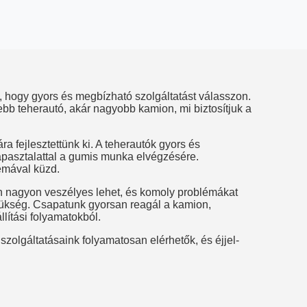
, hogy gyors és megbízható szolgáltatást válasszon.
bb teherautó, akár nagyobb kamion, mi biztosítjuk a
 fejlesztettünk ki. A teherautók gyors és
apasztalattal a gumis munka elvégzésére.
lémával küzd.
 nagyon veszélyes lehet, és komoly problémákat
zükség. Csapatunk gyorsan reagál a kamion,
lítási folyamatokból.
szolgáltatásaink folyamatosan elérhetők, és éjjel-