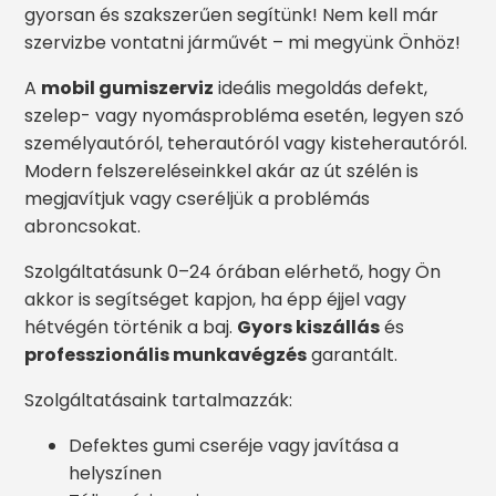
gyorsan és szakszerűen segítünk! Nem kell már
szervizbe vontatni járművét – mi megyünk Önhöz!
A
mobil gumiszerviz
ideális megoldás defekt,
szelep- vagy nyomásprobléma esetén, legyen szó
személyautóról, teherautóról vagy kisteherautóról.
Modern felszereléseinkkel akár az út szélén is
megjavítjuk vagy cseréljük a problémás
abroncsokat.
Szolgáltatásunk 0–24 órában elérhető, hogy Ön
akkor is segítséget kapjon, ha épp éjjel vagy
hétvégén történik a baj.
Gyors kiszállás
és
professzionális munkavégzés
garantált.
Szolgáltatásaink tartalmazzák:
Defektes gumi cseréje vagy javítása a
helyszínen