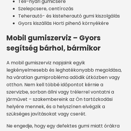
Téli–nyári gumicsere
Szelepcsere, centírozás
Teherautó- és kisteherautó gumi kiszolgálás
Gyors kiszállás Horti pihenő környékére
Mobil gumiszerviz – Gyors
segítség bárhol, bármikor
A mobil gumiszerviz napjaink egyik
legkényelmesebb és leghatékonyabb megoldása,
ha váratlan gumiprobléma adódik útközben vagy
otthon. Nem kell többé időpontot kérnie a
szervizbe, sorban állni vagy trélerrel vontatni a
járművet – szakembereink az Ön tartózkodási
helyére mennek, és a helyszínen elvégzik a
szükséges javításokat vagy cserét.
Ne engedje, hogy egy defektes gumi miatt órákra