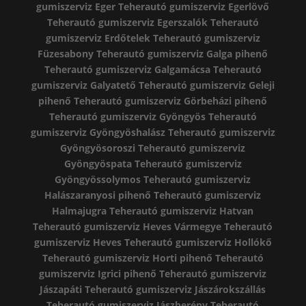
gumiszerviz Eger
Teherautó gumiszerviz Egerlövő
Teherautó gumiszerviz Egerszalók
Teherautó
gumiszerviz Erdőtelek
Teherautó gumiszerviz
Füzesabony
Teherautó gumiszerviz Galga pihenő
Teherautó gumiszerviz Galgamácsa
Teherautó
gumiszerviz Galyatető
Teherautó gumiszerviz Geleji
pihenő
Teherautó gumiszerviz Görbeházi pihenő
Teherautó gumiszerviz Gyöngyös
Teherautó
gumiszerviz Gyöngyöshalász
Teherautó gumiszerviz
Gyöngyösoroszi
Teherautó gumiszerviz
Gyöngyöspata
Teherautó gumiszerviz
Gyöngyössolymos
Teherautó gumiszerviz
Halászaranyosi pihenő
Teherautó gumiszerviz
Halmajugra
Teherautó gumiszerviz Hatvan
Teherautó gumiszerviz Heves Vármegye
Teherautó
gumiszerviz Heves
Teherautó gumiszerviz Hollókő
Teherautó gumiszerviz Horti pihenő
Teherautó
gumiszerviz Igrici pihenő
Teherautó gumiszerviz
Jászapáti
Teherautó gumiszerviz Jászárokszállás
Teherautó gumiszerviz Jászberény
Teherautó