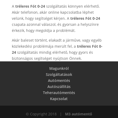
A
tréleres Fót 0-24
szolgáltatás könnyen elérhető.
Akár telefonon, akár online kapcsolatba léphet
velünk, hogy segítséget kérjen. A
tréleres Fót 0-24
csapata azonnal válaszol, és gyorsan a helyszínre
érkezik, hogy megoldja a problémát.
Akár baleset történt, elakadt a járműve, vagy egyéb
közlekedési problémája merült fel, a
tréleres Fót 0-
24
szolgáltatás mindig elérhető, hogy gyors és
biztonságos segítséget nyújtson Önnek.
Magunkról
Szolgáltatások
Autómentés
Autószállítás
Teherautómentés
Kapcsolat
© Copyright 2018 |
M3 autómentő