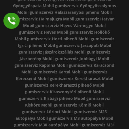
Gyöngyöspata
Mobil gumiszerviz Gyöngyössolymos
Mobil gumiszerviz Halászaranyosi pihenő
Mobil
gumiszerviz Halmajugra
Mobil gumiszerviz Hatvan
Mobil gumiszerviz Heves Vármegye
Mobil
gumiszerviz Heves
Mobil gumiszerviz Hollókő
Mobil gumiszerviz Horti pihenő
Mobil gumiszerviz
Igrici pihenő
Mobil gumiszerviz Jászapáti
Mobil
gumiszerviz Jászárokszállás
Mobil gumiszerviz
Jászberény
Mobil gumiszerviz Jobbágyi
Mobil
gumiszerviz Kápolna
Mobil gumiszerviz Karácsond
Mobil gumiszerviz Kartal
Mobil gumiszerviz
Kerecsend
Mobil gumiszerviz Kerekharaszt
Mobil
gumiszerviz Kerekharaszti pihenő
Mobil
gumiszerviz Kisaszonytéri pihenő
Mobil
gumiszerviz Kisbagi pihenő
Mobil gumiszerviz
Kisköre
Mobil gumiszerviz Kömlő
Mobil
gumiszerviz Lőrinci
Mobil gumiszerviz M25
autópálya
Mobil gumiszerviz M3 autópálya
Mobil
gumiszerviz M30 autópálya
Mobil gumiszerviz M31