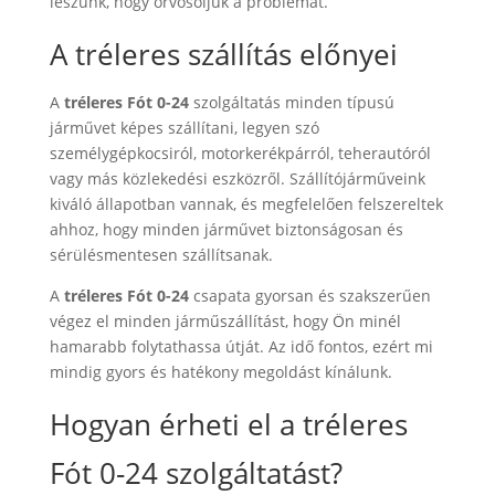
leszünk, hogy orvosoljuk a problémát.
A tréleres szállítás előnyei
A
tréleres Fót 0-24
szolgáltatás minden típusú
járművet képes szállítani, legyen szó
személygépkocsiról, motorkerékpárról, teherautóról
vagy más közlekedési eszközről. Szállítójárműveink
kiváló állapotban vannak, és megfelelően felszereltek
ahhoz, hogy minden járművet biztonságosan és
sérülésmentesen szállítsanak.
A
tréleres Fót 0-24
csapata gyorsan és szakszerűen
végez el minden járműszállítást, hogy Ön minél
hamarabb folytathassa útját. Az idő fontos, ezért mi
mindig gyors és hatékony megoldást kínálunk.
Hogyan érheti el a tréleres
Fót 0-24 szolgáltatást?