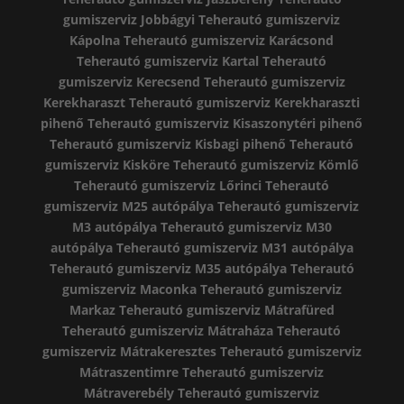
gumiszerviz Jobbágyi
Teherautó gumiszerviz
Kápolna
Teherautó gumiszerviz Karácsond
Teherautó gumiszerviz Kartal
Teherautó
gumiszerviz Kerecsend
Teherautó gumiszerviz
Kerekharaszt
Teherautó gumiszerviz Kerekharaszti
pihenő
Teherautó gumiszerviz Kisaszonytéri pihenő
Teherautó gumiszerviz Kisbagi pihenő
Teherautó
gumiszerviz Kisköre
Teherautó gumiszerviz Kömlő
Teherautó gumiszerviz Lőrinci
Teherautó
gumiszerviz M25 autópálya
Teherautó gumiszerviz
M3 autópálya
Teherautó gumiszerviz M30
autópálya
Teherautó gumiszerviz M31 autópálya
Teherautó gumiszerviz M35 autópálya
Teherautó
gumiszerviz Maconka
Teherautó gumiszerviz
Markaz
Teherautó gumiszerviz Mátrafüred
Teherautó gumiszerviz Mátraháza
Teherautó
gumiszerviz Mátrakeresztes
Teherautó gumiszerviz
Mátraszentimre
Teherautó gumiszerviz
Mátraverebély
Teherautó gumiszerviz