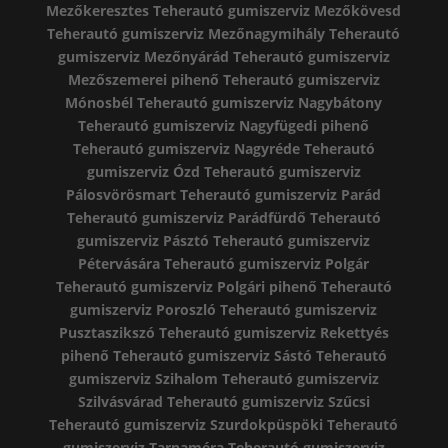
Mezőkeresztes
Teherautó gumiszerviz Mezőkövesd
Teherautó gumiszerviz Mezőnagymihály
Teherautó
gumiszerviz Mezőnyárád
Teherautó gumiszerviz
Mezőszemerei pihenő
Teherautó gumiszerviz
Mónosbél
Teherautó gumiszerviz Nagybátony
Teherautó gumiszerviz Nagyfügedi pihenő
Teherautó gumiszerviz Nagyréde
Teherautó
gumiszerviz Ózd
Teherautó gumiszerviz
Pálosvörösmart
Teherautó gumiszerviz Parád
Teherautó gumiszerviz Parádfürdő
Teherautó
gumiszerviz Pásztó
Teherautó gumiszerviz
Pétervására
Teherautó gumiszerviz Polgár
Teherautó gumiszerviz Polgári pihenő
Teherautó
gumiszerviz Poroszló
Teherautó gumiszerviz
Pusztaszikszó
Teherautó gumiszerviz Rekettyés
pihenő
Teherautó gumiszerviz Sástó
Teherautó
gumiszerviz Szihalom
Teherautó gumiszerviz
Szilvásvárad
Teherautó gumiszerviz Szűcsi
Teherautó gumiszerviz Szurdokpüspöki
Teherautó
gumiszerviz Tarnaméra
Teherautó gumiszerviz