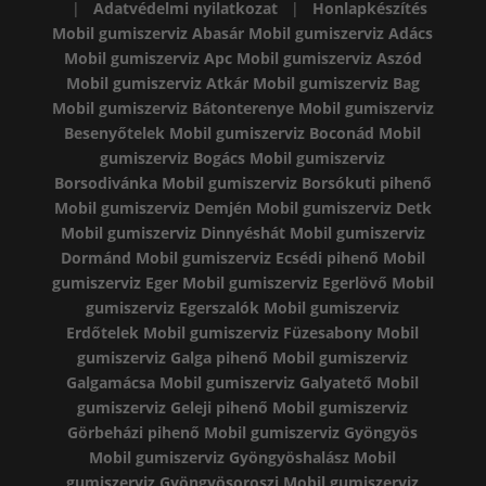
|
Adatvédelmi nyilatkozat
|
Honlapkészítés
Mobil gumiszerviz Abasár
Mobil gumiszerviz Adács
Mobil gumiszerviz Apc
Mobil gumiszerviz Aszód
Mobil gumiszerviz Atkár
Mobil gumiszerviz Bag
Mobil gumiszerviz Bátonterenye
Mobil gumiszerviz
Besenyőtelek
Mobil gumiszerviz Boconád
Mobil
gumiszerviz Bogács
Mobil gumiszerviz
Borsodivánka
Mobil gumiszerviz Borsókuti pihenő
Mobil gumiszerviz Demjén
Mobil gumiszerviz Detk
Mobil gumiszerviz Dinnyéshát
Mobil gumiszerviz
Dormánd
Mobil gumiszerviz Ecsédi pihenő
Mobil
gumiszerviz Eger
Mobil gumiszerviz Egerlövő
Mobil
gumiszerviz Egerszalók
Mobil gumiszerviz
Erdőtelek
Mobil gumiszerviz Füzesabony
Mobil
gumiszerviz Galga pihenő
Mobil gumiszerviz
Galgamácsa
Mobil gumiszerviz Galyatető
Mobil
gumiszerviz Geleji pihenő
Mobil gumiszerviz
Görbeházi pihenő
Mobil gumiszerviz Gyöngyös
Mobil gumiszerviz Gyöngyöshalász
Mobil
gumiszerviz Gyöngyösoroszi
Mobil gumiszerviz