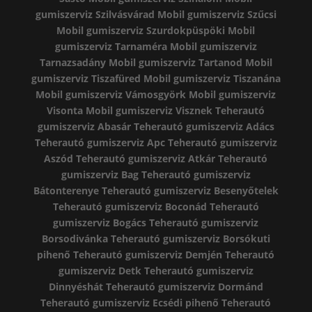
gumiszerviz Szilvásvárad
Mobil gumiszerviz Szűcsi
Mobil gumiszerviz Szurdokpüspöki
Mobil
gumiszerviz Tarnaméra
Mobil gumiszerviz
Tarnazsadány
Mobil gumiszerviz Tartanod
Mobil
gumiszerviz Tiszafüred
Mobil gumiszerviz Tiszanána
Mobil gumiszerviz Vámosgyörk
Mobil gumiszerviz
Visonta
Mobil gumiszerviz Visznek
Teherautó
gumiszerviz Abasár
Teherautó gumiszerviz Adács
Teherautó gumiszerviz Apc
Teherautó gumiszerviz
Aszód
Teherautó gumiszerviz Atkár
Teherautó
gumiszerviz Bag
Teherautó gumiszerviz
Bátonterenye
Teherautó gumiszerviz Besenyőtelek
Teherautó gumiszerviz Boconád
Teherautó
gumiszerviz Bogács
Teherautó gumiszerviz
Borsodivánka
Teherautó gumiszerviz Borsókuti
pihenő
Teherautó gumiszerviz Demjén
Teherautó
gumiszerviz Detk
Teherautó gumiszerviz
Dinnyéshát
Teherautó gumiszerviz Dormánd
Teherautó gumiszerviz Ecsédi pihenő
Teherautó