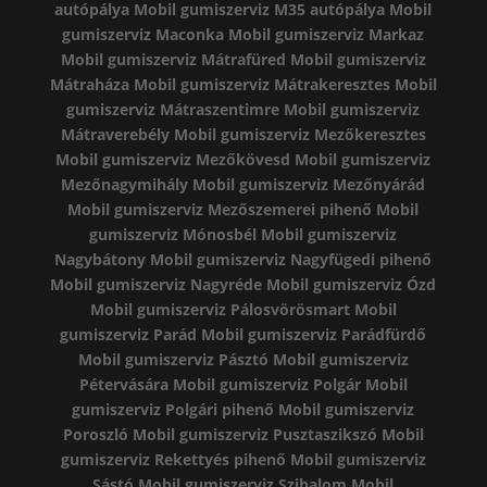
autópálya
Mobil gumiszerviz M35 autópálya
Mobil
gumiszerviz Maconka
Mobil gumiszerviz Markaz
Mobil gumiszerviz Mátrafüred
Mobil gumiszerviz
Mátraháza
Mobil gumiszerviz Mátrakeresztes
Mobil
gumiszerviz Mátraszentimre
Mobil gumiszerviz
Mátraverebély
Mobil gumiszerviz Mezőkeresztes
Mobil gumiszerviz Mezőkövesd
Mobil gumiszerviz
Mezőnagymihály
Mobil gumiszerviz Mezőnyárád
Mobil gumiszerviz Mezőszemerei pihenő
Mobil
gumiszerviz Mónosbél
Mobil gumiszerviz
Nagybátony
Mobil gumiszerviz Nagyfügedi pihenő
Mobil gumiszerviz Nagyréde
Mobil gumiszerviz Ózd
Mobil gumiszerviz Pálosvörösmart
Mobil
gumiszerviz Parád
Mobil gumiszerviz Parádfürdő
Mobil gumiszerviz Pásztó
Mobil gumiszerviz
Pétervására
Mobil gumiszerviz Polgár
Mobil
gumiszerviz Polgári pihenő
Mobil gumiszerviz
Poroszló
Mobil gumiszerviz Pusztaszikszó
Mobil
gumiszerviz Rekettyés pihenő
Mobil gumiszerviz
Sástó
Mobil gumiszerviz Szihalom
Mobil