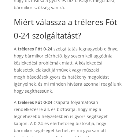
hogy biztosítsa a gyors és biztonságos megoldást,
bármikor szükség van rá.
Miért válassza a tréleres Fót
0-24 szolgáltatást?
A
tréleres Fót 0-24
szolgáltatás legnagyobb előnye,
hogy bármikor elérhető, így sosem kell aggódnia
közlekedési problémák miatt. A közlekedési
balesetek, elakadt járművek vagy műszaki
meghibásodások gyors és hatékony megoldást
igényelnek, és mi minden hívásra azonnal reagálunk,
hogy segíthessünk.
A
tréleres Fót 0-24
csapata folyamatosan
rendelkezésre áll, és biztosítja, hogy még a
legnehezebb helyzetekben is gyors segítséget
kapjon. A 0-24-es elérhetőség biztosítja, hogy
bármikor segítséget kérhet, és mi gyorsan ott