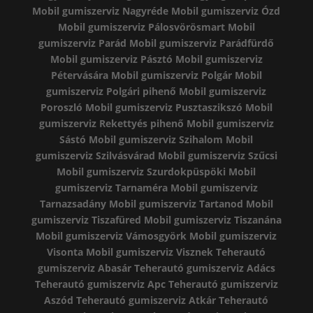
Mobil gumiszerviz Nagyréde
Mobil gumiszerviz Ózd
Mobil gumiszerviz Pálosvörösmart
Mobil
gumiszerviz Parád
Mobil gumiszerviz Parádfürdő
Mobil gumiszerviz Pásztó
Mobil gumiszerviz
Pétervására
Mobil gumiszerviz Polgár
Mobil
gumiszerviz Polgári pihenő
Mobil gumiszerviz
Poroszló
Mobil gumiszerviz Pusztaszikszó
Mobil
gumiszerviz Rekettyés pihenő
Mobil gumiszerviz
Sástó
Mobil gumiszerviz Szihalom
Mobil
gumiszerviz Szilvásvárad
Mobil gumiszerviz Szűcsi
Mobil gumiszerviz Szurdokpüspöki
Mobil
gumiszerviz Tarnaméra
Mobil gumiszerviz
Tarnazsadány
Mobil gumiszerviz Tartanod
Mobil
gumiszerviz Tiszafüred
Mobil gumiszerviz Tiszanána
Mobil gumiszerviz Vámosgyörk
Mobil gumiszerviz
Visonta
Mobil gumiszerviz Visznek
Teherautó
gumiszerviz Abasár
Teherautó gumiszerviz Adács
Teherautó gumiszerviz Apc
Teherautó gumiszerviz
Aszód
Teherautó gumiszerviz Atkár
Teherautó