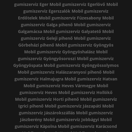
gumiszerviz Eger
Mobil gumiszerviz Egerlövő
Mobil
gumiszerviz Egerszalók
Mobil gumiszerviz
Erdőtelek
Mobil gumiszerviz Füzesabony
Mobil
gumiszerviz Galga pihenő
Mobil gumiszerviz
Galgamácsa
Mobil gumiszerviz Galyatető
Mobil
gumiszerviz Geleji pihenő
Mobil gumiszerviz
Görbeházi pihenő
Mobil gumiszerviz Gyöngyös
Mobil gumiszerviz Gyöngyöshalász
Mobil
gumiszerviz Gyöngyösoroszi
Mobil gumiszerviz
Gyöngyöspata
Mobil gumiszerviz Gyöngyössolymos
Mobil gumiszerviz Halászaranyosi pihenő
Mobil
gumiszerviz Halmajugra
Mobil gumiszerviz Hatvan
Mobil gumiszerviz Heves Vármegye
Mobil
gumiszerviz Heves
Mobil gumiszerviz Hollókő
Mobil gumiszerviz Horti pihenő
Mobil gumiszerviz
Igrici pihenő
Mobil gumiszerviz Jászapáti
Mobil
gumiszerviz Jászárokszállás
Mobil gumiszerviz
Jászberény
Mobil gumiszerviz Jobbágyi
Mobil
gumiszerviz Kápolna
Mobil gumiszerviz Karácsond