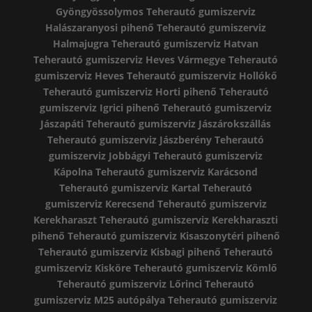
Gyöngyössolymos
Teherautó gumiszerviz
Halászaranyosi pihenő
Teherautó gumiszerviz
Halmajugra
Teherautó gumiszerviz Hatvan
Teherautó gumiszerviz Heves Vármegye
Teherautó
gumiszerviz Heves
Teherautó gumiszerviz Hollókő
Teherautó gumiszerviz Horti pihenő
Teherautó
gumiszerviz Igrici pihenő
Teherautó gumiszerviz
Jászapáti
Teherautó gumiszerviz Jászárokszállás
Teherautó gumiszerviz Jászberény
Teherautó
gumiszerviz Jobbágyi
Teherautó gumiszerviz
Kápolna
Teherautó gumiszerviz Karácsond
Teherautó gumiszerviz Kartal
Teherautó
gumiszerviz Kerecsend
Teherautó gumiszerviz
Kerekharaszt
Teherautó gumiszerviz Kerekharaszti
pihenő
Teherautó gumiszerviz Kisaszonytéri pihenő
Teherautó gumiszerviz Kisbagi pihenő
Teherautó
gumiszerviz Kisköre
Teherautó gumiszerviz Kömlő
Teherautó gumiszerviz Lőrinci
Teherautó
gumiszerviz M25 autópálya
Teherautó gumiszerviz