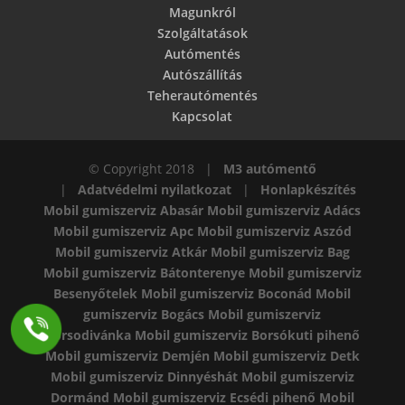
Magunkról
Szolgáltatások
Autómentés
Autószállítás
Teherautómentés
Kapcsolat
© Copyright 2018 |
M3 autómentő
|
Adatvédelmi nyilatkozat
|
Honlapkészítés
Mobil gumiszerviz Abasár
Mobil gumiszerviz Adács
Mobil gumiszerviz Apc
Mobil gumiszerviz Aszód
Mobil gumiszerviz Atkár
Mobil gumiszerviz Bag
Mobil gumiszerviz Bátonterenye
Mobil gumiszerviz
Besenyőtelek
Mobil gumiszerviz Boconád
Mobil
gumiszerviz Bogács
Mobil gumiszerviz
Borsodivánka
Mobil gumiszerviz Borsókuti pihenő
Mobil gumiszerviz Demjén
Mobil gumiszerviz Detk
Mobil gumiszerviz Dinnyéshát
Mobil gumiszerviz
Dormánd
Mobil gumiszerviz Ecsédi pihenő
Mobil