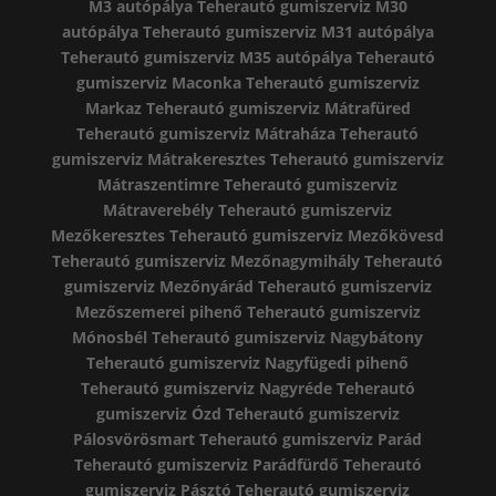
M3 autópálya
Teherautó gumiszerviz M30
autópálya
Teherautó gumiszerviz M31 autópálya
Teherautó gumiszerviz M35 autópálya
Teherautó
gumiszerviz Maconka
Teherautó gumiszerviz
Markaz
Teherautó gumiszerviz Mátrafüred
Teherautó gumiszerviz Mátraháza
Teherautó
gumiszerviz Mátrakeresztes
Teherautó gumiszerviz
Mátraszentimre
Teherautó gumiszerviz
Mátraverebély
Teherautó gumiszerviz
Mezőkeresztes
Teherautó gumiszerviz Mezőkövesd
Teherautó gumiszerviz Mezőnagymihály
Teherautó
gumiszerviz Mezőnyárád
Teherautó gumiszerviz
Mezőszemerei pihenő
Teherautó gumiszerviz
Mónosbél
Teherautó gumiszerviz Nagybátony
Teherautó gumiszerviz Nagyfügedi pihenő
Teherautó gumiszerviz Nagyréde
Teherautó
gumiszerviz Ózd
Teherautó gumiszerviz
Pálosvörösmart
Teherautó gumiszerviz Parád
Teherautó gumiszerviz Parádfürdő
Teherautó
gumiszerviz Pásztó
Teherautó gumiszerviz