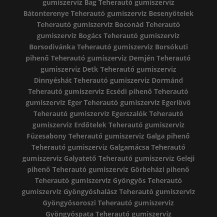
gumiszerviz Bag
Teherautó gumiszerviz
Bátonterenye
Teherautó gumiszerviz Besenyőtelek
Teherautó gumiszerviz Boconád
Teherautó
gumiszerviz Bogács
Teherautó gumiszerviz
Borsodivánka
Teherautó gumiszerviz Borsókuti
pihenő
Teherautó gumiszerviz Demjén
Teherautó
gumiszerviz Detk
Teherautó gumiszerviz
Dinnyéshát
Teherautó gumiszerviz Dormánd
Teherautó gumiszerviz Ecsédi pihenő
Teherautó
gumiszerviz Eger
Teherautó gumiszerviz Egerlövő
Teherautó gumiszerviz Egerszalók
Teherautó
gumiszerviz Erdőtelek
Teherautó gumiszerviz
Füzesabony
Teherautó gumiszerviz Galga pihenő
Teherautó gumiszerviz Galgamácsa
Teherautó
gumiszerviz Galyatető
Teherautó gumiszerviz Geleji
pihenő
Teherautó gumiszerviz Görbeházi pihenő
Teherautó gumiszerviz Gyöngyös
Teherautó
gumiszerviz Gyöngyöshalász
Teherautó gumiszerviz
Gyöngyösoroszi
Teherautó gumiszerviz
Gyöngyöspata
Teherautó gumiszerviz