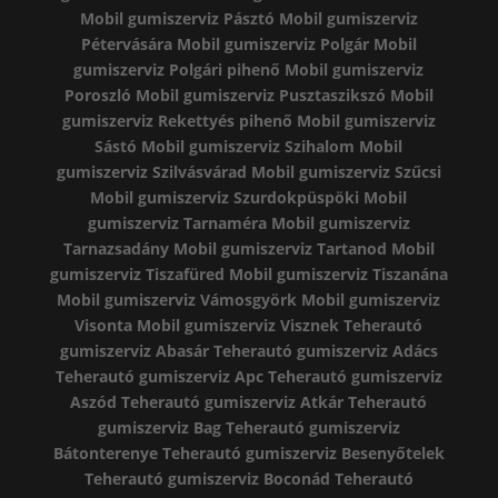
Mobil gumiszerviz Pásztó
Mobil gumiszerviz
Pétervására
Mobil gumiszerviz Polgár
Mobil
gumiszerviz Polgári pihenő
Mobil gumiszerviz
Poroszló
Mobil gumiszerviz Pusztaszikszó
Mobil
gumiszerviz Rekettyés pihenő
Mobil gumiszerviz
Sástó
Mobil gumiszerviz Szihalom
Mobil
gumiszerviz Szilvásvárad
Mobil gumiszerviz Szűcsi
Mobil gumiszerviz Szurdokpüspöki
Mobil
gumiszerviz Tarnaméra
Mobil gumiszerviz
Tarnazsadány
Mobil gumiszerviz Tartanod
Mobil
gumiszerviz Tiszafüred
Mobil gumiszerviz Tiszanána
Mobil gumiszerviz Vámosgyörk
Mobil gumiszerviz
Visonta
Mobil gumiszerviz Visznek
Teherautó
gumiszerviz Abasár
Teherautó gumiszerviz Adács
Teherautó gumiszerviz Apc
Teherautó gumiszerviz
Aszód
Teherautó gumiszerviz Atkár
Teherautó
gumiszerviz Bag
Teherautó gumiszerviz
Bátonterenye
Teherautó gumiszerviz Besenyőtelek
Teherautó gumiszerviz Boconád
Teherautó