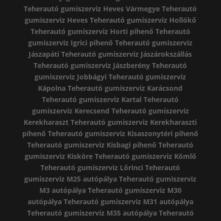
Teherautó gumiszerviz Heves Vármegye
Teherautó
gumiszerviz Heves
Teherautó gumiszerviz Hollókő
Teherautó gumiszerviz Horti pihenő
Teherautó
gumiszerviz Igrici pihenő
Teherautó gumiszerviz
Jászapáti
Teherautó gumiszerviz Jászárokszállás
Teherautó gumiszerviz Jászberény
Teherautó
gumiszerviz Jobbágyi
Teherautó gumiszerviz
Kápolna
Teherautó gumiszerviz Karácsond
Teherautó gumiszerviz Kartal
Teherautó
gumiszerviz Kerecsend
Teherautó gumiszerviz
Kerekharaszt
Teherautó gumiszerviz Kerekharaszti
pihenő
Teherautó gumiszerviz Kisaszonytéri pihenő
Teherautó gumiszerviz Kisbagi pihenő
Teherautó
gumiszerviz Kisköre
Teherautó gumiszerviz Kömlő
Teherautó gumiszerviz Lőrinci
Teherautó
gumiszerviz M25 autópálya
Teherautó gumiszerviz
M3 autópálya
Teherautó gumiszerviz M30
autópálya
Teherautó gumiszerviz M31 autópálya
Teherautó gumiszerviz M35 autópálya
Teherautó