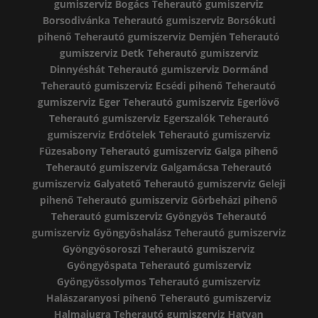
gumiszerviz Bogács
Teherautó gumiszerviz
Borsodivánka
Teherautó gumiszerviz Borsókuti
pihenő
Teherautó gumiszerviz Demjén
Teherautó
gumiszerviz Detk
Teherautó gumiszerviz
Dinnyéshát
Teherautó gumiszerviz Dormánd
Teherautó gumiszerviz Ecsédi pihenő
Teherautó
gumiszerviz Eger
Teherautó gumiszerviz Egerlövő
Teherautó gumiszerviz Egerszalók
Teherautó
gumiszerviz Erdőtelek
Teherautó gumiszerviz
Füzesabony
Teherautó gumiszerviz Galga pihenő
Teherautó gumiszerviz Galgamácsa
Teherautó
gumiszerviz Galyatető
Teherautó gumiszerviz Geleji
pihenő
Teherautó gumiszerviz Görbeházi pihenő
Teherautó gumiszerviz Gyöngyös
Teherautó
gumiszerviz Gyöngyöshalász
Teherautó gumiszerviz
Gyöngyösoroszi
Teherautó gumiszerviz
Gyöngyöspata
Teherautó gumiszerviz
Gyöngyössolymos
Teherautó gumiszerviz
Halászaranyosi pihenő
Teherautó gumiszerviz
Halmajugra
Teherautó gumiszerviz Hatvan