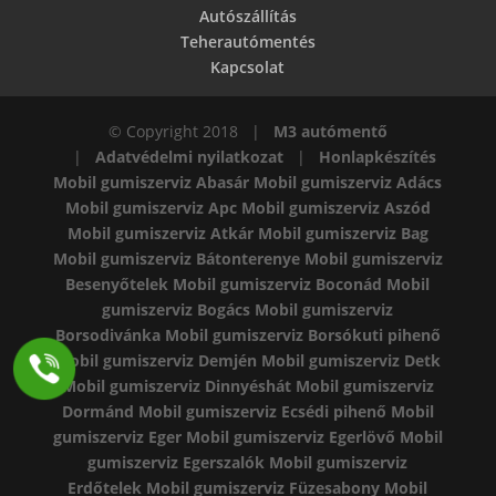
Autószállítás
Teherautómentés
Kapcsolat
© Copyright 2018 |
M3 autómentő
|
Adatvédelmi nyilatkozat
|
Honlapkészítés
Mobil gumiszerviz Abasár
Mobil gumiszerviz Adács
Mobil gumiszerviz Apc
Mobil gumiszerviz Aszód
Mobil gumiszerviz Atkár
Mobil gumiszerviz Bag
Mobil gumiszerviz Bátonterenye
Mobil gumiszerviz
Besenyőtelek
Mobil gumiszerviz Boconád
Mobil
gumiszerviz Bogács
Mobil gumiszerviz
Borsodivánka
Mobil gumiszerviz Borsókuti pihenő
Mobil gumiszerviz Demjén
Mobil gumiszerviz Detk
Mobil gumiszerviz Dinnyéshát
Mobil gumiszerviz
Dormánd
Mobil gumiszerviz Ecsédi pihenő
Mobil
gumiszerviz Eger
Mobil gumiszerviz Egerlövő
Mobil
gumiszerviz Egerszalók
Mobil gumiszerviz
Erdőtelek
Mobil gumiszerviz Füzesabony
Mobil