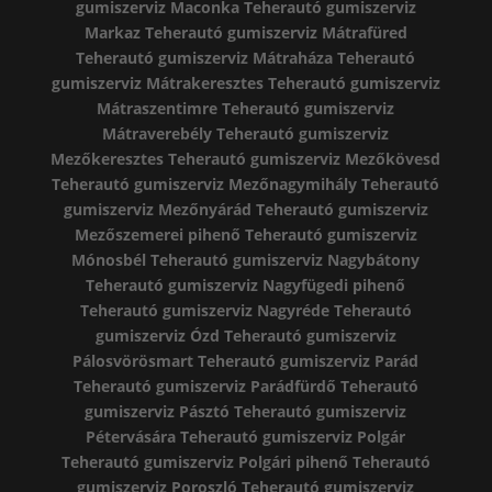
gumiszerviz Maconka
Teherautó gumiszerviz
Markaz
Teherautó gumiszerviz Mátrafüred
Teherautó gumiszerviz Mátraháza
Teherautó
gumiszerviz Mátrakeresztes
Teherautó gumiszerviz
Mátraszentimre
Teherautó gumiszerviz
Mátraverebély
Teherautó gumiszerviz
Mezőkeresztes
Teherautó gumiszerviz Mezőkövesd
Teherautó gumiszerviz Mezőnagymihály
Teherautó
gumiszerviz Mezőnyárád
Teherautó gumiszerviz
Mezőszemerei pihenő
Teherautó gumiszerviz
Mónosbél
Teherautó gumiszerviz Nagybátony
Teherautó gumiszerviz Nagyfügedi pihenő
Teherautó gumiszerviz Nagyréde
Teherautó
gumiszerviz Ózd
Teherautó gumiszerviz
Pálosvörösmart
Teherautó gumiszerviz Parád
Teherautó gumiszerviz Parádfürdő
Teherautó
gumiszerviz Pásztó
Teherautó gumiszerviz
Pétervására
Teherautó gumiszerviz Polgár
Teherautó gumiszerviz Polgári pihenő
Teherautó
gumiszerviz Poroszló
Teherautó gumiszerviz