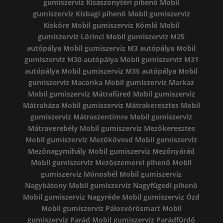
gumiszerviz Kisaszonytéri pihenő
Mobil
gumiszerviz Kisbagi pihenő
Mobil gumiszerviz
Kisköre
Mobil gumiszerviz Kömlő
Mobil
gumiszerviz Lőrinci
Mobil gumiszerviz M25
autópálya
Mobil gumiszerviz M3 autópálya
Mobil
gumiszerviz M30 autópálya
Mobil gumiszerviz M31
autópálya
Mobil gumiszerviz M35 autópálya
Mobil
gumiszerviz Maconka
Mobil gumiszerviz Markaz
Mobil gumiszerviz Mátrafüred
Mobil gumiszerviz
Mátraháza
Mobil gumiszerviz Mátrakeresztes
Mobil
gumiszerviz Mátraszentimre
Mobil gumiszerviz
Mátraverebély
Mobil gumiszerviz Mezőkeresztes
Mobil gumiszerviz Mezőkövesd
Mobil gumiszerviz
Mezőnagymihály
Mobil gumiszerviz Mezőnyárád
Mobil gumiszerviz Mezőszemerei pihenő
Mobil
gumiszerviz Mónosbél
Mobil gumiszerviz
Nagybátony
Mobil gumiszerviz Nagyfügedi pihenő
Mobil gumiszerviz Nagyréde
Mobil gumiszerviz Ózd
Mobil gumiszerviz Pálosvörösmart
Mobil
gumiszerviz Parád
Mobil gumiszerviz Parádfürdő