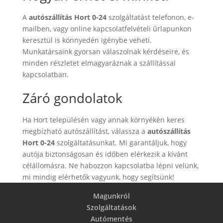
A
autószállítás Hort 0-24
szolgáltatást telefonon, e-
mailben, vagy online kapcsolatfelvételi űrlapunkon
keresztül is könnyedén igénybe veheti.
Munkatársaink gyorsan válaszolnak kérdéseire, és
minden részletet elmagyaráznak a szállítással
kapcsolatban.
Záró gondolatok
Ha Hort településén vagy annak környékén keres
megbízható autószállítást, válassza a
autószállítás
Hort 0-24
szolgáltatásunkat. Mi garantáljuk, hogy
autója biztonságosan és időben elérkezik a kívánt
célállomásra. Ne habozzon kapcsolatba lépni velünk,
mi mindig elérhetők vagyunk, hogy segítsünk!
Magunkról
Szolgáltatások
Autómentés