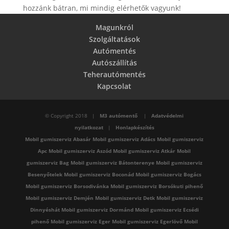
hozzánk bátran, mi mindig elérhetők vagyunk!
Magunkról
Szolgáltatások
Autómentés
Autószállítás
Teherautómentés
Kapcsolat
© Copyright 2018 |
M3 autómentő
|
Adatvédelmi
nyilatkozat
|
Honlapkészítés
Mobil gumiszerviz Abasár
Mobil gumiszerviz Adács
Mobil gumiszerviz
Apc
Mobil gumiszerviz Aszód
Mobil gumiszerviz Atkár
Mobil
gumiszerviz Bag
Mobil gumiszerviz Bátonterenye
Mobil gumiszerviz
Besenyőtelek
Mobil gumiszerviz Boconád
Mobil gumiszerviz Bogács
Mobil gumiszerviz Borsodivánka
Mobil gumiszerviz Borsókuti pihenő
Mobil gumiszerviz Demjén
Mobil gumiszerviz Detk
Mobil gumiszerviz
Dinnyéshát
Mobil gumiszerviz Dormánd
Mobil gumiszerviz Ecsédi
pihenő
Mobil gumiszerviz Eger
Mobil gumiszerviz Egerlövő
Mobil