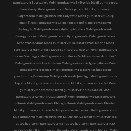
gumiszerviz Egerszalók
Mobil gumiszerviz Erdőtelek
Mobil gumiszerviz
Füzesabony
Mobil gumiszerviz Galga pihenő
Mobil gumiszerviz
Galgamácsa
Mobil gumiszerviz Galyatető
Mobil gumiszerviz Geleji
pihenő
Mobil gumiszerviz Görbeházi pihenő
Mobil gumiszerviz
Gyöngyös
Mobil gumiszerviz Gyöngyöshalász
Mobil gumiszerviz
Gyöngyösoroszi
Mobil gumiszerviz Gyöngyöspata
Mobil gumiszerviz
Gyöngyössolymos
Mobil gumiszerviz Halászaranyosi pihenő
Mobil
gumiszerviz Halmajugra
Mobil gumiszerviz Hatvan
Mobil gumiszerviz
Heves Vármegye
Mobil gumiszerviz Heves
Mobil gumiszerviz Hollókő
Mobil gumiszerviz Horti pihenő
Mobil gumiszerviz Igrici pihenő
Mobil
gumiszerviz Jászapáti
Mobil gumiszerviz Jászárokszállás
Mobil
gumiszerviz Jászberény
Mobil gumiszerviz Jobbágyi
Mobil gumiszerviz
Kápolna
Mobil gumiszerviz Karácsond
Mobil gumiszerviz Kartal
Mobil
gumiszerviz Kerecsend
Mobil gumiszerviz Kerekharaszt
Mobil
gumiszerviz Kerekharaszti pihenő
Mobil gumiszerviz Kisaszonytéri
pihenő
Mobil gumiszerviz Kisbagi pihenő
Mobil gumiszerviz Kisköre
Mobil gumiszerviz Kömlő
Mobil gumiszerviz Lőrinci
Mobil gumiszerviz
M25 autópálya
Mobil gumiszerviz M3 autópálya
Mobil gumiszerviz M30
autópálya
Mobil gumiszerviz M31 autópálya
Mobil gumiszerviz M35
autópálya
Mobil gumiszerviz Maconka
Mobil gumiszerviz Markaz
Mobil