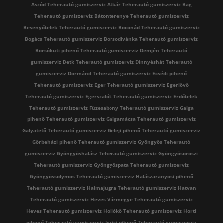
Aszód
Teherautó gumiszerviz Atkár
Teherautó gumiszerviz Bag
Teherautó gumiszerviz Bátonterenye
Teherautó gumiszerviz
Besenyőtelek
Teherautó gumiszerviz Boconád
Teherautó gumiszerviz
Bogács
Teherautó gumiszerviz Borsodivánka
Teherautó gumiszerviz
Borsókuti pihenő
Teherautó gumiszerviz Demjén
Teherautó
gumiszerviz Detk
Teherautó gumiszerviz Dinnyéshát
Teherautó
gumiszerviz Dormánd
Teherautó gumiszerviz Ecsédi pihenő
Teherautó gumiszerviz Eger
Teherautó gumiszerviz Egerlövő
Teherautó gumiszerviz Egerszalók
Teherautó gumiszerviz Erdőtelek
Teherautó gumiszerviz Füzesabony
Teherautó gumiszerviz Galga
pihenő
Teherautó gumiszerviz Galgamácsa
Teherautó gumiszerviz
Galyatető
Teherautó gumiszerviz Geleji pihenő
Teherautó gumiszerviz
Görbeházi pihenő
Teherautó gumiszerviz Gyöngyös
Teherautó
gumiszerviz Gyöngyöshalász
Teherautó gumiszerviz Gyöngyösoroszi
Teherautó gumiszerviz Gyöngyöspata
Teherautó gumiszerviz
Gyöngyössolymos
Teherautó gumiszerviz Halászaranyosi pihenő
Teherautó gumiszerviz Halmajugra
Teherautó gumiszerviz Hatvan
Teherautó gumiszerviz Heves Vármegye
Teherautó gumiszerviz
Heves
Teherautó gumiszerviz Hollókő
Teherautó gumiszerviz Horti
pihenő
Teherautó gumiszerviz Igrici pihenő
Teherautó gumiszerviz