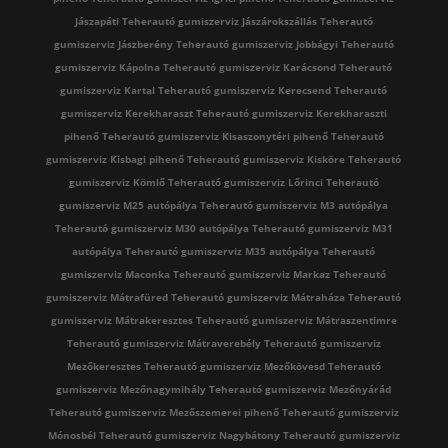
Jászapáti
Teherautó gumiszerviz Jászárokszállás
Teherautó
gumiszerviz Jászberény
Teherautó gumiszerviz Jobbágyi
Teherautó
gumiszerviz Kápolna
Teherautó gumiszerviz Karácsond
Teherautó
gumiszerviz Kartal
Teherautó gumiszerviz Kerecsend
Teherautó
gumiszerviz Kerekharaszt
Teherautó gumiszerviz Kerekharaszti
pihenő
Teherautó gumiszerviz Kisaszonytéri pihenő
Teherautó
gumiszerviz Kisbagi pihenő
Teherautó gumiszerviz Kisköre
Teherautó
gumiszerviz Kömlő
Teherautó gumiszerviz Lőrinci
Teherautó
gumiszerviz M25 autópálya
Teherautó gumiszerviz M3 autópálya
Teherautó gumiszerviz M30 autópálya
Teherautó gumiszerviz M31
autópálya
Teherautó gumiszerviz M35 autópálya
Teherautó
gumiszerviz Maconka
Teherautó gumiszerviz Markaz
Teherautó
gumiszerviz Mátrafüred
Teherautó gumiszerviz Mátraháza
Teherautó
gumiszerviz Mátrakeresztes
Teherautó gumiszerviz Mátraszentimre
Teherautó gumiszerviz Mátraverebély
Teherautó gumiszerviz
Mezőkeresztes
Teherautó gumiszerviz Mezőkövesd
Teherautó
gumiszerviz Mezőnagymihály
Teherautó gumiszerviz Mezőnyárád
Teherautó gumiszerviz Mezőszemerei pihenő
Teherautó gumiszerviz
Mónosbél
Teherautó gumiszerviz Nagybátony
Teherautó gumiszerviz