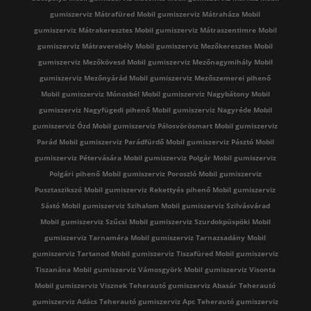
gumiszerviz Mátrafüred
Mobil gumiszerviz Mátraháza
Mobil
gumiszerviz Mátrakeresztes
Mobil gumiszerviz Mátraszentimre
Mobil
gumiszerviz Mátraverebély
Mobil gumiszerviz Mezőkeresztes
Mobil
gumiszerviz Mezőkövesd
Mobil gumiszerviz Mezőnagymihály
Mobil
gumiszerviz Mezőnyárád
Mobil gumiszerviz Mezőszemerei pihenő
Mobil gumiszerviz Mónosbél
Mobil gumiszerviz Nagybátony
Mobil
gumiszerviz Nagyfügedi pihenő
Mobil gumiszerviz Nagyréde
Mobil
gumiszerviz Ózd
Mobil gumiszerviz Pálosvörösmart
Mobil gumiszerviz
Parád
Mobil gumiszerviz Parádfürdő
Mobil gumiszerviz Pásztó
Mobil
gumiszerviz Pétervására
Mobil gumiszerviz Polgár
Mobil gumiszerviz
Polgári pihenő
Mobil gumiszerviz Poroszló
Mobil gumiszerviz
Pusztaszikszó
Mobil gumiszerviz Rekettyés pihenő
Mobil gumiszerviz
Sástó
Mobil gumiszerviz Szihalom
Mobil gumiszerviz Szilvásvárad
Mobil gumiszerviz Szűcsi
Mobil gumiszerviz Szurdokpüspöki
Mobil
gumiszerviz Tarnaméra
Mobil gumiszerviz Tarnazsadány
Mobil
gumiszerviz Tartanod
Mobil gumiszerviz Tiszafüred
Mobil gumiszerviz
Tiszanána
Mobil gumiszerviz Vámosgyörk
Mobil gumiszerviz Visonta
Mobil gumiszerviz Visznek
Teherautó gumiszerviz Abasár
Teherautó
gumiszerviz Adács
Teherautó gumiszerviz Apc
Teherautó gumiszerviz