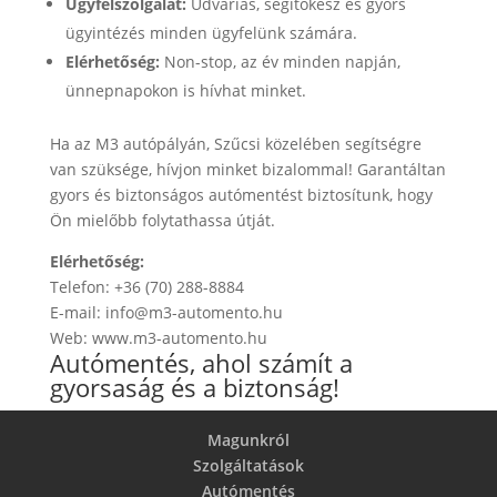
Ügyfélszolgálat:
Udvarias, segítőkész és gyors
ügyintézés minden ügyfelünk számára.
Elérhetőség:
Non-stop, az év minden napján,
ünnepnapokon is hívhat minket.
Ha az M3 autópályán, Szűcsi közelében segítségre
van szüksége, hívjon minket bizalommal! Garantáltan
gyors és biztonságos autómentést biztosítunk, hogy
Ön mielőbb folytathassa útját.
Elérhetőség:
Telefon: +36 (70) 288-8884
E-mail: info@m3-automento.hu
Web: www.m3-automento.hu
Autómentés, ahol számít a
gyorsaság és a biztonság!
Magunkról
Szolgáltatások
Autómentés