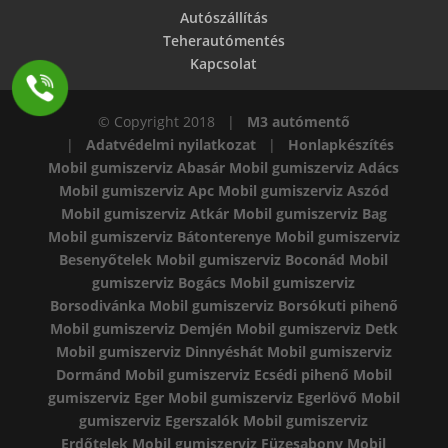
Autószállítás
Teherautómentés
Kapcsolat
© Copyright 2018 |
M3 autómentő
|
Adatvédelmi nyilatkozat
|
Honlapkészítés
Mobil gumiszerviz Abasár
Mobil gumiszerviz Adács
Mobil gumiszerviz Apc
Mobil gumiszerviz Aszód
Mobil gumiszerviz Atkár
Mobil gumiszerviz Bag
Mobil gumiszerviz Bátonterenye
Mobil gumiszerviz
Besenyőtelek
Mobil gumiszerviz Boconád
Mobil
gumiszerviz Bogács
Mobil gumiszerviz
Borsodivánka
Mobil gumiszerviz Borsókuti pihenő
Mobil gumiszerviz Demjén
Mobil gumiszerviz Detk
Mobil gumiszerviz Dinnyéshát
Mobil gumiszerviz
Dormánd
Mobil gumiszerviz Ecsédi pihenő
Mobil
gumiszerviz Eger
Mobil gumiszerviz Egerlövő
Mobil
gumiszerviz Egerszalók
Mobil gumiszerviz
Erdőtelek
Mobil gumiszerviz Füzesabony
Mobil