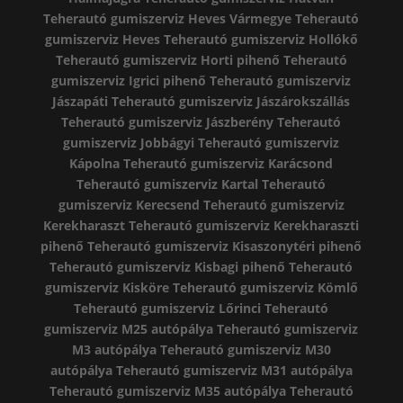
Teherautó gumiszerviz Heves Vármegye
Teherautó
gumiszerviz Heves
Teherautó gumiszerviz Hollókő
Teherautó gumiszerviz Horti pihenő
Teherautó
gumiszerviz Igrici pihenő
Teherautó gumiszerviz
Jászapáti
Teherautó gumiszerviz Jászárokszállás
Teherautó gumiszerviz Jászberény
Teherautó
gumiszerviz Jobbágyi
Teherautó gumiszerviz
Kápolna
Teherautó gumiszerviz Karácsond
Teherautó gumiszerviz Kartal
Teherautó
gumiszerviz Kerecsend
Teherautó gumiszerviz
Kerekharaszt
Teherautó gumiszerviz Kerekharaszti
pihenő
Teherautó gumiszerviz Kisaszonytéri pihenő
Teherautó gumiszerviz Kisbagi pihenő
Teherautó
gumiszerviz Kisköre
Teherautó gumiszerviz Kömlő
Teherautó gumiszerviz Lőrinci
Teherautó
gumiszerviz M25 autópálya
Teherautó gumiszerviz
M3 autópálya
Teherautó gumiszerviz M30
autópálya
Teherautó gumiszerviz M31 autópálya
Teherautó gumiszerviz M35 autópálya
Teherautó