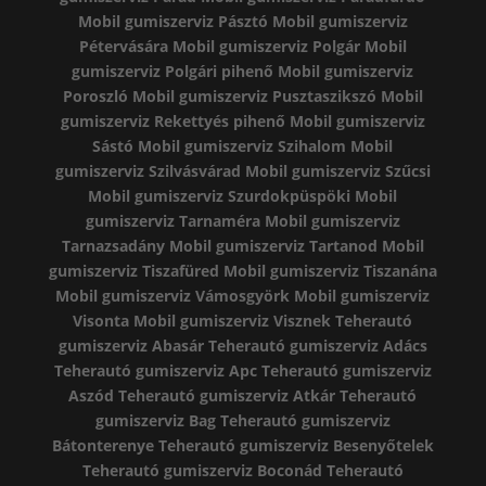
Mobil gumiszerviz Pásztó
Mobil gumiszerviz
Pétervására
Mobil gumiszerviz Polgár
Mobil
gumiszerviz Polgári pihenő
Mobil gumiszerviz
Poroszló
Mobil gumiszerviz Pusztaszikszó
Mobil
gumiszerviz Rekettyés pihenő
Mobil gumiszerviz
Sástó
Mobil gumiszerviz Szihalom
Mobil
gumiszerviz Szilvásvárad
Mobil gumiszerviz Szűcsi
Mobil gumiszerviz Szurdokpüspöki
Mobil
gumiszerviz Tarnaméra
Mobil gumiszerviz
Tarnazsadány
Mobil gumiszerviz Tartanod
Mobil
gumiszerviz Tiszafüred
Mobil gumiszerviz Tiszanána
Mobil gumiszerviz Vámosgyörk
Mobil gumiszerviz
Visonta
Mobil gumiszerviz Visznek
Teherautó
gumiszerviz Abasár
Teherautó gumiszerviz Adács
Teherautó gumiszerviz Apc
Teherautó gumiszerviz
Aszód
Teherautó gumiszerviz Atkár
Teherautó
gumiszerviz Bag
Teherautó gumiszerviz
Bátonterenye
Teherautó gumiszerviz Besenyőtelek
Teherautó gumiszerviz Boconád
Teherautó