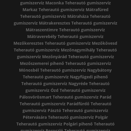
gumiszerviz Maconka
Teherautó gumiszerviz
Markaz
Teherautó gumiszerviz Mátrafüred
Teherautó gumiszerviz Mátraháza
Teherautó
gumiszerviz Mátrakeresztes
Teherautó gumiszerviz
Mátraszentimre
Teherautó gumiszerviz
Mátraverebély
Teherautó gumiszerviz
Mezőkeresztes
Teherautó gumiszerviz Mezőkövesd
Teherautó gumiszerviz Mezőnagymihály
Teherautó
gumiszerviz Mezőnyárád
Teherautó gumiszerviz
Mezőszemerei pihenő
Teherautó gumiszerviz
Mónosbél
Teherautó gumiszerviz Nagybátony
Teherautó gumiszerviz Nagyfügedi pihenő
Teherautó gumiszerviz Nagyréde
Teherautó
gumiszerviz Ózd
Teherautó gumiszerviz
Pálosvörösmart
Teherautó gumiszerviz Parád
Teherautó gumiszerviz Parádfürdő
Teherautó
gumiszerviz Pásztó
Teherautó gumiszerviz
Pétervására
Teherautó gumiszerviz Polgár
Teherautó gumiszerviz Polgári pihenő
Teherautó
gumiszerviz Poroszló
Teherautó gumiszerviz