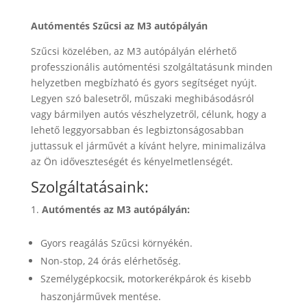
Autómentés Szűcsi az M3 autópályán
Szűcsi közelében, az M3 autópályán elérhető
professzionális autómentési szolgáltatásunk minden
helyzetben megbízható és gyors segítséget nyújt.
Legyen szó balesetről, műszaki meghibásodásról
vagy bármilyen autós vészhelyzetről, célunk, hogy a
lehető leggyorsabban és legbiztonságosabban
juttassuk el járművét a kívánt helyre, minimalizálva
az Ön időveszteségét és kényelmetlenségét.
Szolgáltatásaink:
Autómentés az M3 autópályán:
Gyors reagálás Szűcsi környékén.
Non-stop, 24 órás elérhetőség.
Személygépkocsik, motorkerékpárok és kisebb
haszonjárművek mentése.