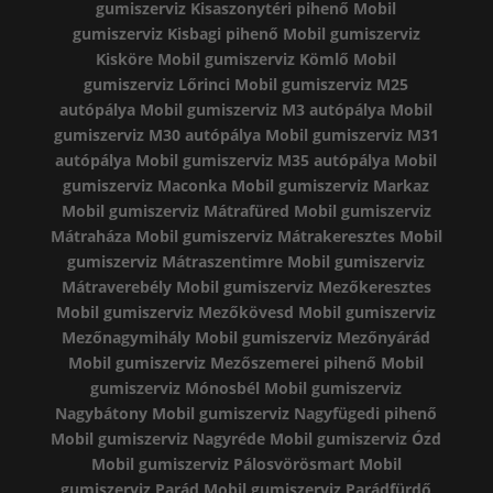
gumiszerviz Kisaszonytéri pihenő
Mobil
gumiszerviz Kisbagi pihenő
Mobil gumiszerviz
Kisköre
Mobil gumiszerviz Kömlő
Mobil
gumiszerviz Lőrinci
Mobil gumiszerviz M25
autópálya
Mobil gumiszerviz M3 autópálya
Mobil
gumiszerviz M30 autópálya
Mobil gumiszerviz M31
autópálya
Mobil gumiszerviz M35 autópálya
Mobil
gumiszerviz Maconka
Mobil gumiszerviz Markaz
Mobil gumiszerviz Mátrafüred
Mobil gumiszerviz
Mátraháza
Mobil gumiszerviz Mátrakeresztes
Mobil
gumiszerviz Mátraszentimre
Mobil gumiszerviz
Mátraverebély
Mobil gumiszerviz Mezőkeresztes
Mobil gumiszerviz Mezőkövesd
Mobil gumiszerviz
Mezőnagymihály
Mobil gumiszerviz Mezőnyárád
Mobil gumiszerviz Mezőszemerei pihenő
Mobil
gumiszerviz Mónosbél
Mobil gumiszerviz
Nagybátony
Mobil gumiszerviz Nagyfügedi pihenő
Mobil gumiszerviz Nagyréde
Mobil gumiszerviz Ózd
Mobil gumiszerviz Pálosvörösmart
Mobil
gumiszerviz Parád
Mobil gumiszerviz Parádfürdő