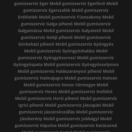
gumiszerviz Eger
Mobil gumiszerviz Egerlövő
Mobil
gumiszerviz Egerszalók
Mobil gumiszerviz
Erdőtelek
Mobil gumiszerviz Füzesabony
Mobil
gumiszerviz Galga pihenő
Mobil gumiszerviz
Galgamácsa
Mobil gumiszerviz Galyatető
Mobil
gumiszerviz Geleji pihenő
Mobil gumiszerviz
Görbeházi pihenő
Mobil gumiszerviz Gyöngyös
Mobil gumiszerviz Gyöngyöshalász
Mobil
gumiszerviz Gyöngyösoroszi
Mobil gumiszerviz
Gyöngyöspata
Mobil gumiszerviz Gyöngyössolymos
Mobil gumiszerviz Halászaranyosi pihenő
Mobil
gumiszerviz Halmajugra
Mobil gumiszerviz Hatvan
Mobil gumiszerviz Heves Vármegye
Mobil
gumiszerviz Heves
Mobil gumiszerviz Hollókő
Mobil gumiszerviz Horti pihenő
Mobil gumiszerviz
Igrici pihenő
Mobil gumiszerviz Jászapáti
Mobil
gumiszerviz Jászárokszállás
Mobil gumiszerviz
Jászberény
Mobil gumiszerviz Jobbágyi
Mobil
gumiszerviz Kápolna
Mobil gumiszerviz Karácsond