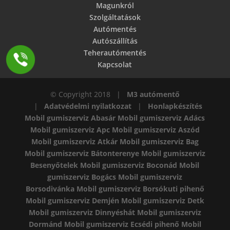
Magunkról
Szolgáltatások
Autómentés
Autószállítás
Teherautómentés
Kapcsolat
© Copyright 2018 |
M3 autómentő
|
Adatvédelmi nyilatkozat
|
Honlapkészítés
Mobil gumiszerviz Abasár
Mobil gumiszerviz Adács
Mobil gumiszerviz Apc
Mobil gumiszerviz Aszód
Mobil gumiszerviz Atkár
Mobil gumiszerviz Bag
Mobil gumiszerviz Bátonterenye
Mobil gumiszerviz
Besenyőtelek
Mobil gumiszerviz Boconád
Mobil
gumiszerviz Bogács
Mobil gumiszerviz
Borsodivánka
Mobil gumiszerviz Borsókuti pihenő
Mobil gumiszerviz Demjén
Mobil gumiszerviz Detk
Mobil gumiszerviz Dinnyéshát
Mobil gumiszerviz
Dormánd
Mobil gumiszerviz Ecsédi pihenő
Mobil