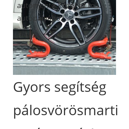
autómentő közel az m3
autópályához
Gyors segítség
pálosvörösmarti