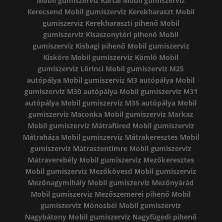
Mobil gumiszerviz Kartal
Mobil gumiszerviz
Kerecsend
Mobil gumiszerviz Kerekharaszt
Mobil
gumiszerviz Kerekharaszti pihenő
Mobil
gumiszerviz Kisaszonytéri pihenő
Mobil
gumiszerviz Kisbagi pihenő
Mobil gumiszerviz
Kisköre
Mobil gumiszerviz Kömlő
Mobil
gumiszerviz Lőrinci
Mobil gumiszerviz M25
autópálya
Mobil gumiszerviz M3 autópálya
Mobil
gumiszerviz M30 autópálya
Mobil gumiszerviz M31
autópálya
Mobil gumiszerviz M35 autópálya
Mobil
gumiszerviz Maconka
Mobil gumiszerviz Markaz
Mobil gumiszerviz Mátrafüred
Mobil gumiszerviz
Mátraháza
Mobil gumiszerviz Mátrakeresztes
Mobil
gumiszerviz Mátraszentimre
Mobil gumiszerviz
Mátraverebély
Mobil gumiszerviz Mezőkeresztes
Mobil gumiszerviz Mezőkövesd
Mobil gumiszerviz
Mezőnagymihály
Mobil gumiszerviz Mezőnyárád
Mobil gumiszerviz Mezőszemerei pihenő
Mobil
gumiszerviz Mónosbél
Mobil gumiszerviz
Nagybátony
Mobil gumiszerviz Nagyfügedi pihenő