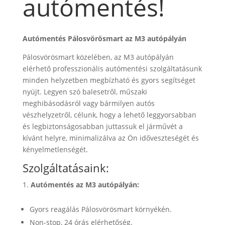
autómentés!
Autómentés Pálosvörösmart az M3 autópályán
Pálosvörösmart közelében, az M3 autópályán
elérhető professzionális autómentési szolgáltatásunk
minden helyzetben megbízható és gyors segítséget
nyújt. Legyen szó balesetről, műszaki
meghibásodásról vagy bármilyen autós
vészhelyzetről, célunk, hogy a lehető leggyorsabban
és legbiztonságosabban juttassuk el járművét a
kívánt helyre, minimalizálva az Ön időveszteségét és
kényelmetlenségét.
Szolgáltatásaink:
Autómentés az M3 autópályán:
Gyors reagálás Pálosvörösmart környékén.
Non-stop, 24 órás elérhetőség.