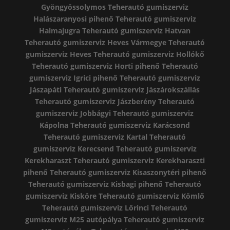
Gyöngyössolymos
Teherautó gumiszerviz
Halászaranyosi pihenő
Teherautó gumiszerviz
Halmajugra
Teherautó gumiszerviz Hatvan
Teherautó gumiszerviz Heves Vármegye
Teherautó
gumiszerviz Heves
Teherautó gumiszerviz Hollókő
Teherautó gumiszerviz Horti pihenő
Teherautó
gumiszerviz Igrici pihenő
Teherautó gumiszerviz
Jászapáti
Teherautó gumiszerviz Jászárokszállás
Teherautó gumiszerviz Jászberény
Teherautó
gumiszerviz Jobbágyi
Teherautó gumiszerviz
Kápolna
Teherautó gumiszerviz Karácsond
Teherautó gumiszerviz Kartal
Teherautó
gumiszerviz Kerecsend
Teherautó gumiszerviz
Kerekharaszt
Teherautó gumiszerviz Kerekharaszti
pihenő
Teherautó gumiszerviz Kisaszonytéri pihenő
Teherautó gumiszerviz Kisbagi pihenő
Teherautó
gumiszerviz Kisköre
Teherautó gumiszerviz Kömlő
Teherautó gumiszerviz Lőrinci
Teherautó
gumiszerviz M25 autópálya
Teherautó gumiszerviz