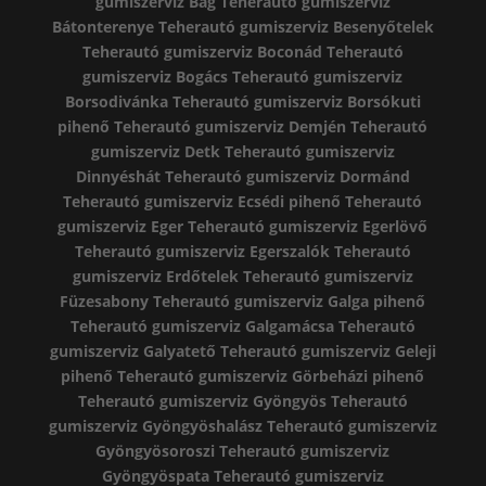
gumiszerviz Bag
Teherautó gumiszerviz
Bátonterenye
Teherautó gumiszerviz Besenyőtelek
Teherautó gumiszerviz Boconád
Teherautó
gumiszerviz Bogács
Teherautó gumiszerviz
Borsodivánka
Teherautó gumiszerviz Borsókuti
pihenő
Teherautó gumiszerviz Demjén
Teherautó
gumiszerviz Detk
Teherautó gumiszerviz
Dinnyéshát
Teherautó gumiszerviz Dormánd
Teherautó gumiszerviz Ecsédi pihenő
Teherautó
gumiszerviz Eger
Teherautó gumiszerviz Egerlövő
Teherautó gumiszerviz Egerszalók
Teherautó
gumiszerviz Erdőtelek
Teherautó gumiszerviz
Füzesabony
Teherautó gumiszerviz Galga pihenő
Teherautó gumiszerviz Galgamácsa
Teherautó
gumiszerviz Galyatető
Teherautó gumiszerviz Geleji
pihenő
Teherautó gumiszerviz Görbeházi pihenő
Teherautó gumiszerviz Gyöngyös
Teherautó
gumiszerviz Gyöngyöshalász
Teherautó gumiszerviz
Gyöngyösoroszi
Teherautó gumiszerviz
Gyöngyöspata
Teherautó gumiszerviz