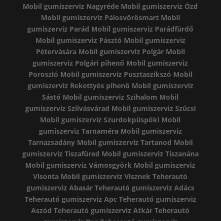
Mobil gumiszerviz Nagyréde
Mobil gumiszerviz Ózd
Mobil gumiszerviz Pálosvörösmart
Mobil
gumiszerviz Parád
Mobil gumiszerviz Parádfürdő
Mobil gumiszerviz Pásztó
Mobil gumiszerviz
Pétervására
Mobil gumiszerviz Polgár
Mobil
gumiszerviz Polgári pihenő
Mobil gumiszerviz
Poroszló
Mobil gumiszerviz Pusztaszikszó
Mobil
gumiszerviz Rekettyés pihenő
Mobil gumiszerviz
Sástó
Mobil gumiszerviz Szihalom
Mobil
gumiszerviz Szilvásvárad
Mobil gumiszerviz Szűcsi
Mobil gumiszerviz Szurdokpüspöki
Mobil
gumiszerviz Tarnaméra
Mobil gumiszerviz
Tarnazsadány
Mobil gumiszerviz Tartanod
Mobil
gumiszerviz Tiszafüred
Mobil gumiszerviz Tiszanána
Mobil gumiszerviz Vámosgyörk
Mobil gumiszerviz
Visonta
Mobil gumiszerviz Visznek
Teherautó
gumiszerviz Abasár
Teherautó gumiszerviz Adács
Teherautó gumiszerviz Apc
Teherautó gumiszerviz
Aszód
Teherautó gumiszerviz Atkár
Teherautó