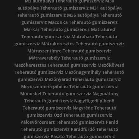
M3 autópálya
Teherautó gumiszerviz M30
autópálya
Teherautó gumiszerviz M31 autópálya
Teherautó gumiszerviz M35 autópálya
Teherautó
gumiszerviz Maconka
Teherautó gumiszerviz
Markaz
Teherautó gumiszerviz Mátrafüred
Teherautó gumiszerviz Mátraháza
Teherautó
gumiszerviz Mátrakeresztes
Teherautó gumiszerviz
Mátraszentimre
Teherautó gumiszerviz
Mátraverebély
Teherautó gumiszerviz
Mezőkeresztes
Teherautó gumiszerviz Mezőkövesd
Teherautó gumiszerviz Mezőnagymihály
Teherautó
gumiszerviz Mezőnyárád
Teherautó gumiszerviz
Mezőszemerei pihenő
Teherautó gumiszerviz
Mónosbél
Teherautó gumiszerviz Nagybátony
Teherautó gumiszerviz Nagyfügedi pihenő
Teherautó gumiszerviz Nagyréde
Teherautó
gumiszerviz Ózd
Teherautó gumiszerviz
Pálosvörösmart
Teherautó gumiszerviz Parád
Teherautó gumiszerviz Parádfürdő
Teherautó
gumiszerviz Pásztó
Teherautó gumiszerviz