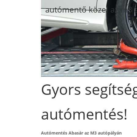
autómentő közel az m3 
Gyors segítsé
autómentés!
Autómentés Abasár az M3 autópályán