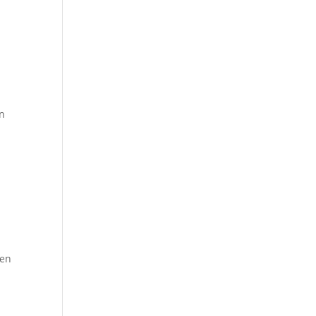
en
den