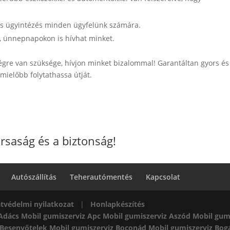
rs ügyintézés minden ügyfelünk számára.
, ünnepnapokon is hívhat minket.
égre van szüksége, hívjon minket bizalommal! Garantáltan gyors és
mielőbb folytathassa útját.
rsaság és a biztonság!
Autószállítás
Teherautómentés
Kapcsolat
tvédelmi nyilatkozat
|
Honlapkészítés
 Adács
Mobil gumiszerviz Apc
Mobil gumiszerviz Aszód
Mobil gum
 Besenyőtelek
Mobil gumiszerviz Boconád
Mobil gumiszerviz Bog