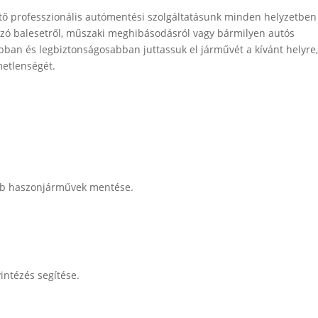
tő professzionális autómentési szolgáltatásunk minden helyzetben
szó balesetről, műszaki meghibásodásról vagy bármilyen autós
abban és legbiztonságosabban juttassuk el járművét a kívánt helyre
metlenségét.
bb haszonjárművek mentése.
yintézés segítése.