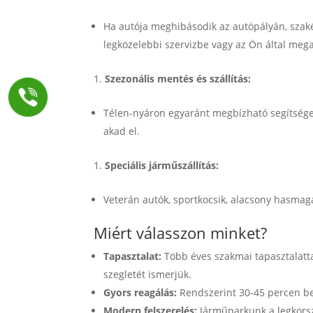
Ha autója meghibásodik az autópályán, szakér
legközelebbi szervizbe vagy az Ön által mega
Szezonális mentés és szállítás:
Télen-nyáron egyaránt megbízható segítséget
akad el.
Speciális járműszállítás:
Veterán autók, sportkocsik, alacsony hasmag
Miért válasszon minket?
Tapasztalat:
Több éves szakmai tapasztalatt
szegletét ismerjük.
Gyors reagálás:
Rendszerint 30-45 percen be
Modern felszerelés:
Járműparkunk a legkorsz