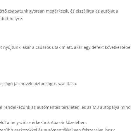
tő csapatunk gyorsan megérkezik, és elszállítja az autóját a
dott helyre.
 nyújtunk, akár a csúszós utak miatt, akár egy defekt következtéb
asságú járművek biztonságos szállítása.
al rendelkezünk az autómentés területén, és az M3 autópálya min
lül a helyszínre érkezünk Abasár közelében.
erűbb eszközökkel és autómentőkkel van felszerelve, hogy