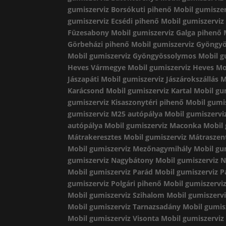
gumiszerviz Borsókuti pihenő
Mobil gumisze
gumiszerviz Ecsédi pihenő
Mobil gumiszerviz
Füzesabony
Mobil gumiszerviz Galga pihenő
Görbeházi pihenő
Mobil gumiszerviz Gyöngy
Mobil gumiszerviz Gyöngyössolymos
Mobil g
Heves Vármegye
Mobil gumiszerviz Heves
Mo
Jászapáti
Mobil gumiszerviz Jászárokszállás
M
Karácsond
Mobil gumiszerviz Kartal
Mobil gu
gumiszerviz Kisaszonytéri pihenő
Mobil gumis
gumiszerviz M25 autópálya
Mobil gumiszervi
autópálya
Mobil gumiszerviz Maconka
Mobil
Mátrakeresztes
Mobil gumiszerviz Mátraszen
Mobil gumiszerviz Mezőnagymihály
Mobil gu
gumiszerviz Nagybátony
Mobil gumiszerviz 
Mobil gumiszerviz Parád
Mobil gumiszerviz P
gumiszerviz Polgári pihenő
Mobil gumiszerviz
Mobil gumiszerviz Szihalom
Mobil gumiszervi
Mobil gumiszerviz Tarnazsadány
Mobil gumis
Mobil gumiszerviz Visonta
Mobil gumiszerviz