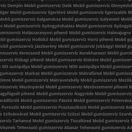
rviz Demjén
Mobil gumiszerviz Detk
Mobil gumiszerviz Dinnyésh
 Eger
Mobil gumiszerviz Egerlövő
Mobil gumiszerviz Egerszalók
M
Mobil gumiszerviz Galgamácsa
Mobil gumiszerviz Galyatető
Mobil
ös
Mobil gumiszerviz Gyöngyöshalász
Mobil gumiszerviz Gyöngyö
umiszerviz Halászaranyosi pihenő
Mobil gumiszerviz Halmajugra
bil gumiszerviz Hollókő
Mobil gumiszerviz Horti pihenő
Mobil gu
obil gumiszerviz Jászberény
Mobil gumiszerviz Jobbágyi
Mobil g
miszerviz Kerecsend
Mobil gumiszerviz Kerekharaszt
Mobil gumis
zerviz Kisbagi pihenő
Mobil gumiszerviz Kisköre
Mobil gumiszer
z M3 autópálya
Mobil gumiszerviz M30 autópálya
Mobil gumiszer
 gumiszerviz Markaz
Mobil gumiszerviz Mátrafüred
Mobil gumisze
timre
Mobil gumiszerviz Mátraverebély
Mobil gumiszerviz Mezők
miszerviz Mezőnyárád
Mobil gumiszerviz Mezőszemerei pihenő
M
Nagyfügedi pihenő
Mobil gumiszerviz Nagyréde
Mobil gumiszervi
arádfürdő
Mobil gumiszerviz Pásztó
Mobil gumiszerviz Pétervásá
 Poroszló
Mobil gumiszerviz Pusztaszikszó
Mobil gumiszerviz Re
z Szilvásvárad
Mobil gumiszerviz Szűcsi
Mobil gumiszerviz Szur
zerviz Tartanod
Mobil gumiszerviz Tiszafüred
Mobil gumiszerviz 
 Visznek
Teherautó gumiszerviz Abasár
Teherautó gumiszerviz A