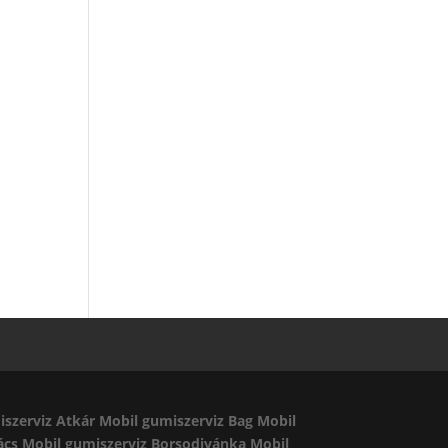
iszerviz Atkár
Mobil gumiszerviz Bag
Mobil
ács
Mobil gumiszerviz Borsodivánka
Mobil