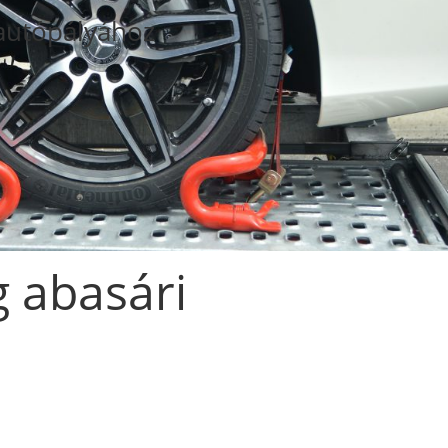
autópályához
g abasári