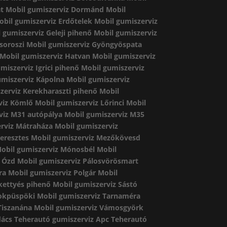
át
Mobil gumiszerviz Dormánd
Mobil
obil gumiszerviz Erdőtelek
Mobil gumiszerviz
 gumiszerviz Geleji pihenő
Mobil gumiszerviz
soroszi
Mobil gumiszerviz Gyöngyöspata
Mobil gumiszerviz Hatvan
Mobil gumiszerviz
miszerviz Igrici pihenő
Mobil gumiszerviz
umiszerviz Kápolna
Mobil gumiszerviz
zerviz Kerekharaszti pihenő
Mobil
viz Kömlő
Mobil gumiszerviz Lőrinci
Mobil
viz M31 autópálya
Mobil gumiszerviz M35
rviz Mátraháza
Mobil gumiszerviz
eresztes
Mobil gumiszerviz Mezőkövesd
obil gumiszerviz Mónosbél
Mobil
z Ózd
Mobil gumiszerviz Pálosvörösmart
ra
Mobil gumiszerviz Polgár
Mobil
kettyés pihenő
Mobil gumiszerviz Sástó
dokpüspöki
Mobil gumiszerviz Tarnaméra
Tiszanána
Mobil gumiszerviz Vámosgyörk
dács
Teherautó gumiszerviz Apc
Teherautó