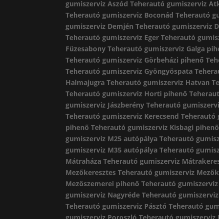
gumiszerviz Aszód
Teherautó gumiszerviz At
Teherautó gumiszerviz Boconád
Teherautó g
gumiszerviz Demjén
Teherautó gumiszerviz 
Teherautó gumiszerviz Eger
Teherautó gumisz
Füzesabony
Teherautó gumiszerviz Galga pi
Teherautó gumiszerviz Görbeházi pihenő
Teh
Teherautó gumiszerviz Gyöngyöspata
Tehera
Halmajugra
Teherautó gumiszerviz Hatvan
T
Teherautó gumiszerviz Horti pihenő
Teheraut
gumiszerviz Jászberény
Teherautó gumiszervi
Teherautó gumiszerviz Kerecsend
Teherautó 
pihenő
Teherautó gumiszerviz Kisbagi pihen
gumiszerviz M25 autópálya
Teherautó gumisz
gumiszerviz M35 autópálya
Teherautó gumis
Mátraháza
Teherautó gumiszerviz Mátrakere
Mezőkeresztes
Teherautó gumiszerviz Mező
Mezőszemerei pihenő
Teherautó gumiszervi
gumiszerviz Nagyréde
Teherautó gumiszervi
Teherautó gumiszerviz Pásztó
Teherautó gum
gumiszerviz Poroszló
Teherautó gumiszerviz 