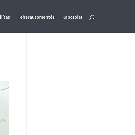
lítás
Teherautómentés
Kapcsolat