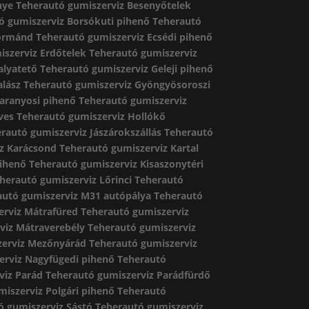
nye
Teherautó gumiszerviz Besenyőtelek
ó gumiszerviz Borsókuti pihenő
Teherautó
Dormánd
Teherautó gumiszerviz Ecsédi pihenő
iszerviz Erdőtelek
Teherautó gumiszerviz
alyatető
Teherautó gumiszerviz Geleji pihenő
alász
Teherautó gumiszerviz Gyöngyösoroszi
aranyosi pihenő
Teherautó gumiszerviz
ves
Teherautó gumiszerviz Hollókő
rautó gumiszerviz Jászárokszállás
Teherautó
z Karácsond
Teherautó gumiszerviz Kartal
pihenő
Teherautó gumiszerviz Kisaszonytéri
herautó gumiszerviz Lőrinci
Teherautó
autó gumiszerviz M31 autópálya
Teherautó
erviz Mátrafüred
Teherautó gumiszerviz
viz Mátraverebély
Teherautó gumiszerviz
zerviz Mezőnyárád
Teherautó gumiszerviz
erviz Nagyfügedi pihenő
Teherautó
viz Parád
Teherautó gumiszerviz Parádfürdő
iszerviz Polgári pihenő
Teherautó
ó gumiszerviz Sástó
Teherautó gumiszerviz