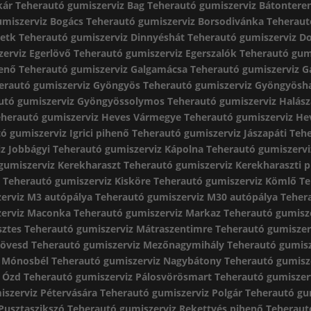
kár
Teherautó gumiszerviz Bag
Teherautó gumiszerviz Bátontere
umiszerviz Bogács
Teherautó gumiszerviz Borsodivánka
Teheraut
Detk
Teherautó gumiszerviz Dinnyéshát
Teherautó gumiszerviz 
erviz Egerlövő
Teherautó gumiszerviz Egerszalók
Teherautó gum
henő
Teherautó gumiszerviz Galgamácsa
Teherautó gumiszerviz G
erautó gumiszerviz Gyöngyös
Teherautó gumiszerviz Gyöngyösh
utó gumiszerviz Gyöngyössolymos
Teherautó gumiszerviz Halász
eherautó gumiszerviz Heves Vármegye
Teherautó gumiszerviz He
ó gumiszerviz Igrici pihenő
Teherautó gumiszerviz Jászapáti
Tehe
z Jobbágyi
Teherautó gumiszerviz Kápolna
Teherautó gumiszervi
gumiszerviz Kerekharaszt
Teherautó gumiszerviz Kerekharaszti 
ő
Teherautó gumiszerviz Kisköre
Teherautó gumiszerviz Kömlő
Te
erviz M3 autópálya
Teherautó gumiszerviz M30 autópálya
Teher
zerviz Maconka
Teherautó gumiszerviz Markaz
Teherautó gumisz
sztes
Teherautó gumiszerviz Mátraszentimre
Teherautó gumiszer
kövesd
Teherautó gumiszerviz Mezőnagymihály
Teherautó gumis
z Mónosbél
Teherautó gumiszerviz Nagybátony
Teherautó gumisz
z Ózd
Teherautó gumiszerviz Pálosvörösmart
Teherautó gumiszer
iszerviz Pétervására
Teherautó gumiszerviz Polgár
Teherautó gum
Pusztaszikszó
Teherautó gumiszerviz Rekettyés pihenő
Teheraut