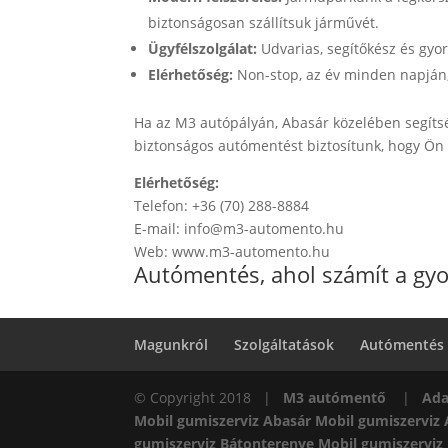
biztonságosan szállítsuk járművét.
Ügyfélszolgálat:
Udvarias, segítőkész és gyo
Elérhetőség:
Non-stop, az év minden napján
Ha az M3 autópályán, Abasár közelében segíts
biztonságos autómentést biztosítunk, hogy Ön 
Elérhetőség:
Telefon: +36 (70) 288-8884
E-mail: info@m3-automento.hu
Web: www.m3-automento.hu
Autómentés, ahol számít a gyo
Magunkról
Szolgáltatások
Autómentés
© Copyright 2018 |
M3 autómentő
|
Ada
Mobil gumiszerviz Abasár
Mobil gumiszerviz
gumiszerviz Bátonterenye
Mobil gumiszerviz