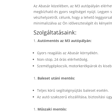
Az Abasár közelében, az M3 autópályán elérhe
megbízható és gyors segítséget nyújt. Legyen 
vészhelyzetről, célunk, hogy a lehető leggyors
minimalizálva az Ön időveszteségét és kényel
Szolgáltatásaink:
Autómentés az M3 autópályán:
Gyors reagálás az Abasár környékén.
Non-stop, 24 órás elérhetőség.
Személygépkocsik, motorkerékpárok és kise
Baleset utáni mentés:
Teljes körű segítségnyújtás baleset esetén.
Az autó szakszerű elszállítása, biztosítási üg
Műszaki mentés: