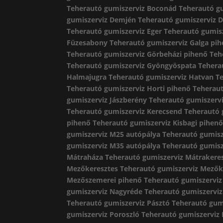
Teherautó gumiszerviz Boconád
Teherautó g
gumiszerviz Demjén
Teherautó gumiszerviz 
Teherautó gumiszerviz Eger
Teherautó gumisz
Füzesabony
Teherautó gumiszerviz Galga pi
Teherautó gumiszerviz Görbeházi pihenő
Teh
Teherautó gumiszerviz Gyöngyöspata
Tehera
Halmajugra
Teherautó gumiszerviz Hatvan
T
Teherautó gumiszerviz Horti pihenő
Teheraut
gumiszerviz Jászberény
Teherautó gumiszervi
Teherautó gumiszerviz Kerecsend
Teherautó 
pihenő
Teherautó gumiszerviz Kisbagi pihen
gumiszerviz M25 autópálya
Teherautó gumisz
gumiszerviz M35 autópálya
Teherautó gumis
Mátraháza
Teherautó gumiszerviz Mátrakere
Mezőkeresztes
Teherautó gumiszerviz Mező
Mezőszemerei pihenő
Teherautó gumiszervi
gumiszerviz Nagyréde
Teherautó gumiszervi
Teherautó gumiszerviz Pásztó
Teherautó gum
gumiszerviz Poroszló
Teherautó gumiszerviz 