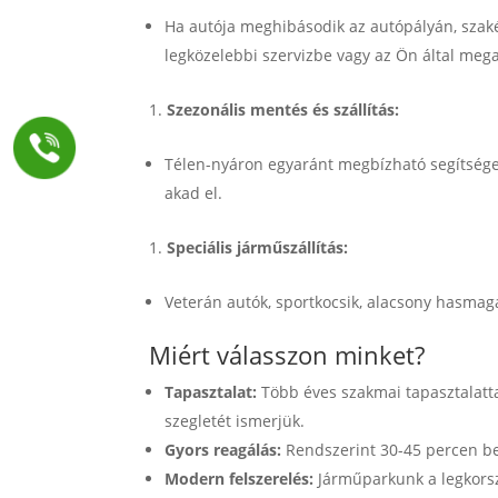
Ha autója meghibásodik az autópályán, szakér
legközelebbi szervizbe vagy az Ön által mega
Szezonális mentés és szállítás:
Télen-nyáron egyaránt megbízható segítséget
akad el.
Speciális járműszállítás:
Veterán autók, sportkocsik, alacsony hasmag
Miért válasszon minket?
Tapasztalat:
Több éves szakmai tapasztalatt
szegletét ismerjük.
Gyors reagálás:
Rendszerint 30-45 percen bel
Modern felszerelés:
Járműparkunk a legkorsz