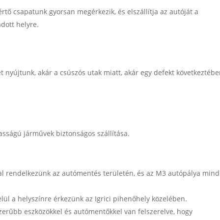
tő csapatunk gyorsan megérkezik, és elszállítja az autóját a
dott helyre.
 nyújtunk, akár a csúszós utak miatt, akár egy defekt következtéb
asságú járművek biztonságos szállítása.
al rendelkezünk az autómentés területén, és az M3 autópálya min
ül a helyszínre érkezünk az Igrici pihenőhely közelében.
erűbb eszközökkel és autómentőkkel van felszerelve, hogy