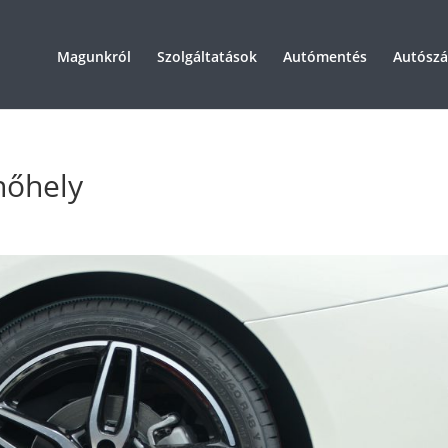
Magunkról
Szolgáltatások
Autómentés
Autószál
nőhely