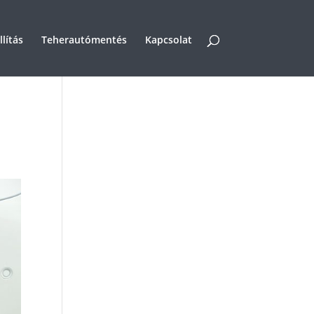
lítás
Teherautómentés
Kapcsolat