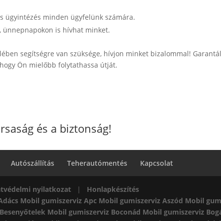
rs ügyintézés minden ügyfelünk számára.
, ünnepnapokon is hívhat minket.
elében segítségre van szüksége, hívjon minket bizalommal! Garantá
hogy Ön mielőbb folytathassa útját.
rsaság és a biztonság!
Autószállítás
Teherautómentés
Kapcsolat
tvédelmi nyilatkozat
|
Honlapkészítés
 Adács
Mobil gumiszerviz Apc
Mobil gumiszerviz Aszód
Mobil gum
 Besenyőtelek
Mobil gumiszerviz Boconád
Mobil gumiszerviz Bog