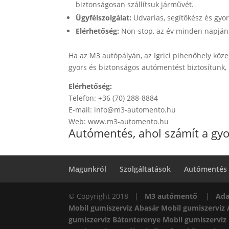
biztonságosan szállítsuk járművét.
Ügyfélszolgálat:
Udvarias, segítőkész és gyo
Elérhetőség:
Non-stop, az év minden napján
Ha az M3 autópályán, az Igrici pihenőhely köz
gyors és biztonságos autómentést biztosítunk, 
Elérhetőség:
Telefon: +36 (70) 288-8884
E-mail: info@m3-automento.hu
Web: www.m3-automento.hu
Autómentés, ahol számít a gyo
Magunkról
Szolgáltatások
Autómentés
© Copyright 2018 |
M3 autómentő
|
Ada
Mobil gumiszerviz Abasár
Mobil gumiszerviz
gumiszerviz Bátonterenye
Mobil gumiszerviz