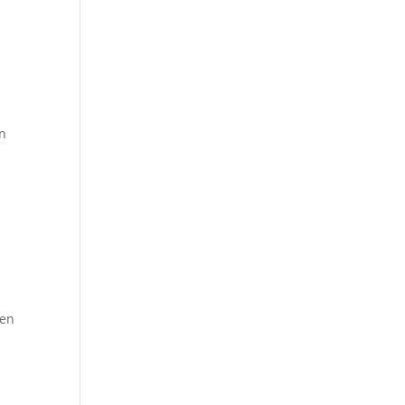
en
den