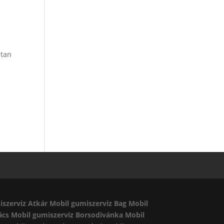
ltan
iszerviz Atkár
Mobil gumiszerviz Bag
Mobil
ács
Mobil gumiszerviz Borsodivánka
Mobil