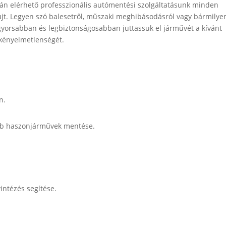
yán elérhető professzionális autómentési szolgáltatásunk minden
jt. Legyen szó balesetről, műszaki meghibásodásról vagy bármilye
ggyorsabban és legbiztonságosabban juttassuk el járművét a kívánt
 kényelmetlenségét.
n.
bb haszonjárművek mentése.
yintézés segítése.