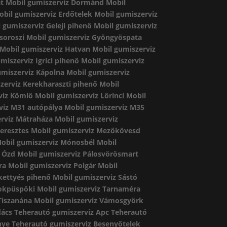
át
Mobil gumiszerviz Dormánd
Mobil
obil gumiszerviz Erdőtelek
Mobil gumiszerviz
 gumiszerviz Geleji pihenő
Mobil gumiszerviz
soroszi
Mobil gumiszerviz Gyöngyöspata
Mobil gumiszerviz Hatvan
Mobil gumiszerviz
miszerviz Igrici pihenő
Mobil gumiszerviz
umiszerviz Kápolna
Mobil gumiszerviz
zerviz Kerekharaszti pihenő
Mobil
viz Kömlő
Mobil gumiszerviz Lőrinci
Mobil
viz M31 autópálya
Mobil gumiszerviz M35
rviz Mátraháza
Mobil gumiszerviz
eresztes
Mobil gumiszerviz Mezőkövesd
obil gumiszerviz Mónosbél
Mobil
z Ózd
Mobil gumiszerviz Pálosvörösmart
ra
Mobil gumiszerviz Polgár
Mobil
kettyés pihenő
Mobil gumiszerviz Sástó
dokpüspöki
Mobil gumiszerviz Tarnaméra
Tiszanána
Mobil gumiszerviz Vámosgyörk
dács
Teherautó gumiszerviz Apc
Teherautó
nye
Teherautó gumiszerviz Besenyőtelek