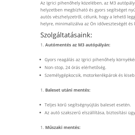
Az Igrici pihenőhely közelében, az M3 autópál
helyzetben megbízható és gyors segítséget nyú
autós vészhelyzetről, célunk, hogy a lehető le
helyre, minimalizálva az Ön időveszteségét és
Szolgáltatásaink:
Autómentés az M3 autópályán:
Gyors reagálás az Igrici pihenőhely környéké
Non-stop, 24 órás elérhetőség.
Személygépkocsik, motorkerékpárok és kise
Baleset utáni mentés:
Teljes körű segítségnyújtás baleset esetén.
Az autó szakszerű elszállítása, biztosítási üg
Műszaki mentés: