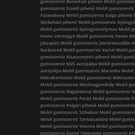
gumiszerviz Borsókuti pihenő
Mobil gumisze
gumiszerviz Ecsédi pihenő
Mobil gumiszerviz
Füzesabony
Mobil gumiszerviz Galga pihenő
Görbeházi pihenő
Mobil gumiszerviz Gyöngy
Mobil gumiszerviz Gyöngyössolymos
Mobil g
Heves Vármegye
Mobil gumiszerviz Heves
Mo
Jászapáti
Mobil gumiszerviz Jászárokszállás
M
Karácsond
Mobil gumiszerviz Kartal
Mobil gu
gumiszerviz Kisaszonytéri pihenő
Mobil gumis
gumiszerviz M25 autópálya
Mobil gumiszervi
autópálya
Mobil gumiszerviz Maconka
Mobil
Mátrakeresztes
Mobil gumiszerviz Mátraszen
Mobil gumiszerviz Mezőnagymihály
Mobil gu
gumiszerviz Nagybátony
Mobil gumiszerviz 
Mobil gumiszerviz Parád
Mobil gumiszerviz P
gumiszerviz Polgári pihenő
Mobil gumiszerviz
Mobil gumiszerviz Szihalom
Mobil gumiszervi
Mobil gumiszerviz Tarnazsadány
Mobil gumis
Mobil gumiszerviz Visonta
Mobil gumiszerviz
gumiszerviz Aszód
Teherautó gumiszerviz At