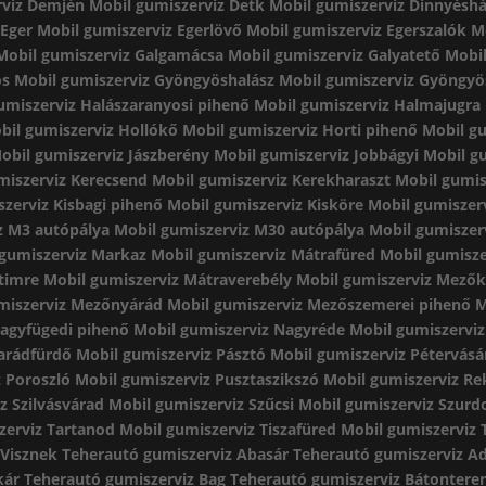
rviz Demjén
Mobil gumiszerviz Detk
Mobil gumiszerviz Dinnyésh
 Eger
Mobil gumiszerviz Egerlövő
Mobil gumiszerviz Egerszalók
M
Mobil gumiszerviz Galgamácsa
Mobil gumiszerviz Galyatető
Mobil
ös
Mobil gumiszerviz Gyöngyöshalász
Mobil gumiszerviz Gyöngyö
umiszerviz Halászaranyosi pihenő
Mobil gumiszerviz Halmajugra
bil gumiszerviz Hollókő
Mobil gumiszerviz Horti pihenő
Mobil gu
obil gumiszerviz Jászberény
Mobil gumiszerviz Jobbágyi
Mobil g
miszerviz Kerecsend
Mobil gumiszerviz Kerekharaszt
Mobil gumis
zerviz Kisbagi pihenő
Mobil gumiszerviz Kisköre
Mobil gumiszer
z M3 autópálya
Mobil gumiszerviz M30 autópálya
Mobil gumiszer
 gumiszerviz Markaz
Mobil gumiszerviz Mátrafüred
Mobil gumisze
timre
Mobil gumiszerviz Mátraverebély
Mobil gumiszerviz Mezők
miszerviz Mezőnyárád
Mobil gumiszerviz Mezőszemerei pihenő
M
Nagyfügedi pihenő
Mobil gumiszerviz Nagyréde
Mobil gumiszervi
arádfürdő
Mobil gumiszerviz Pásztó
Mobil gumiszerviz Pétervásá
 Poroszló
Mobil gumiszerviz Pusztaszikszó
Mobil gumiszerviz Re
z Szilvásvárad
Mobil gumiszerviz Szűcsi
Mobil gumiszerviz Szur
zerviz Tartanod
Mobil gumiszerviz Tiszafüred
Mobil gumiszerviz 
 Visznek
Teherautó gumiszerviz Abasár
Teherautó gumiszerviz A
kár
Teherautó gumiszerviz Bag
Teherautó gumiszerviz Bátontere