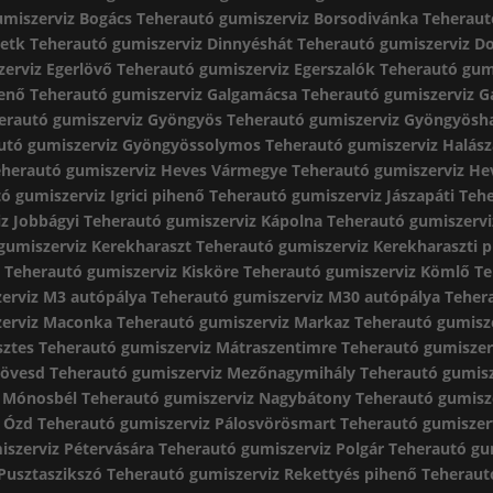
umiszerviz Bogács
Teherautó gumiszerviz Borsodivánka
Teheraut
Detk
Teherautó gumiszerviz Dinnyéshát
Teherautó gumiszerviz 
erviz Egerlövő
Teherautó gumiszerviz Egerszalók
Teherautó gum
henő
Teherautó gumiszerviz Galgamácsa
Teherautó gumiszerviz G
erautó gumiszerviz Gyöngyös
Teherautó gumiszerviz Gyöngyösh
utó gumiszerviz Gyöngyössolymos
Teherautó gumiszerviz Halász
eherautó gumiszerviz Heves Vármegye
Teherautó gumiszerviz He
ó gumiszerviz Igrici pihenő
Teherautó gumiszerviz Jászapáti
Tehe
z Jobbágyi
Teherautó gumiszerviz Kápolna
Teherautó gumiszervi
gumiszerviz Kerekharaszt
Teherautó gumiszerviz Kerekharaszti 
ő
Teherautó gumiszerviz Kisköre
Teherautó gumiszerviz Kömlő
Te
erviz M3 autópálya
Teherautó gumiszerviz M30 autópálya
Teher
zerviz Maconka
Teherautó gumiszerviz Markaz
Teherautó gumisz
sztes
Teherautó gumiszerviz Mátraszentimre
Teherautó gumiszer
kövesd
Teherautó gumiszerviz Mezőnagymihály
Teherautó gumis
z Mónosbél
Teherautó gumiszerviz Nagybátony
Teherautó gumisz
z Ózd
Teherautó gumiszerviz Pálosvörösmart
Teherautó gumiszer
iszerviz Pétervására
Teherautó gumiszerviz Polgár
Teherautó gum
Pusztaszikszó
Teherautó gumiszerviz Rekettyés pihenő
Teheraut