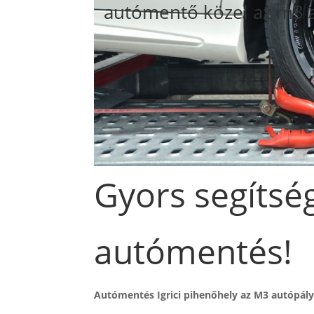
autómentő közel az m3 
Gyors segítség
autómentés!
Autómentés Igrici pihenőhely az M3 autópál