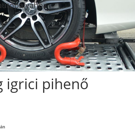
autópályához
 igrici pihenő
yán