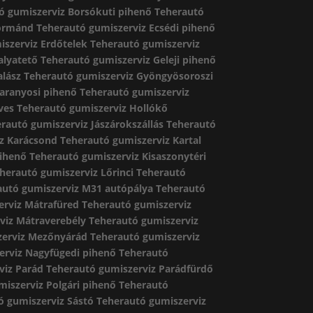
ó gumiszerviz Borsókuti pihenő
Teherautó
Dormánd
Teherautó gumiszerviz Ecsédi pihenő
iszerviz Erdőtelek
Teherautó gumiszerviz
alyatető
Teherautó gumiszerviz Geleji pihenő
alász
Teherautó gumiszerviz Gyöngyösoroszi
aranyosi pihenő
Teherautó gumiszerviz
ves
Teherautó gumiszerviz Hollókő
rautó gumiszerviz Jászárokszállás
Teherautó
z Karácsond
Teherautó gumiszerviz Kartal
pihenő
Teherautó gumiszerviz Kisaszonytéri
herautó gumiszerviz Lőrinci
Teherautó
autó gumiszerviz M31 autópálya
Teherautó
erviz Mátrafüred
Teherautó gumiszerviz
viz Mátraverebély
Teherautó gumiszerviz
zerviz Mezőnyárád
Teherautó gumiszerviz
erviz Nagyfügedi pihenő
Teherautó
viz Parád
Teherautó gumiszerviz Parádfürdő
iszerviz Polgári pihenő
Teherautó
ó gumiszerviz Sástó
Teherautó gumiszerviz