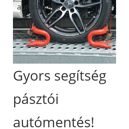
autópályához
Gyors segítség
pásztói
autómentés!