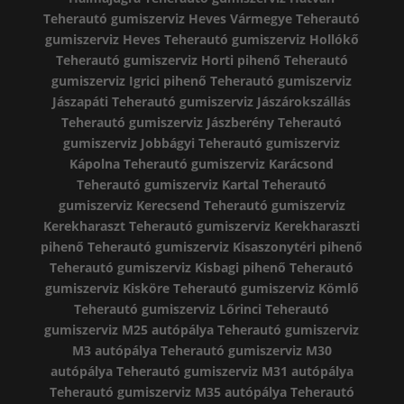
Teherautó gumiszerviz Heves Vármegye
Teherautó
gumiszerviz Heves
Teherautó gumiszerviz Hollókő
Teherautó gumiszerviz Horti pihenő
Teherautó
gumiszerviz Igrici pihenő
Teherautó gumiszerviz
Jászapáti
Teherautó gumiszerviz Jászárokszállás
Teherautó gumiszerviz Jászberény
Teherautó
gumiszerviz Jobbágyi
Teherautó gumiszerviz
Kápolna
Teherautó gumiszerviz Karácsond
Teherautó gumiszerviz Kartal
Teherautó
gumiszerviz Kerecsend
Teherautó gumiszerviz
Kerekharaszt
Teherautó gumiszerviz Kerekharaszti
pihenő
Teherautó gumiszerviz Kisaszonytéri pihenő
Teherautó gumiszerviz Kisbagi pihenő
Teherautó
gumiszerviz Kisköre
Teherautó gumiszerviz Kömlő
Teherautó gumiszerviz Lőrinci
Teherautó
gumiszerviz M25 autópálya
Teherautó gumiszerviz
M3 autópálya
Teherautó gumiszerviz M30
autópálya
Teherautó gumiszerviz M31 autópálya
Teherautó gumiszerviz M35 autópálya
Teherautó