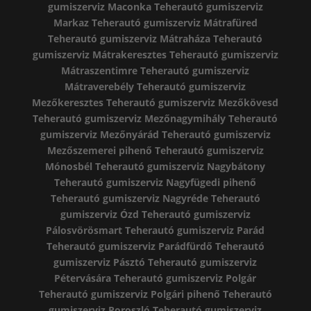
gumiszerviz Maconka
Teherautó gumiszerviz
Markaz
Teherautó gumiszerviz Mátrafüred
Teherautó gumiszerviz Mátraháza
Teherautó
gumiszerviz Mátrakeresztes
Teherautó gumiszerviz
Mátraszentimre
Teherautó gumiszerviz
Mátraverebély
Teherautó gumiszerviz
Mezőkeresztes
Teherautó gumiszerviz Mezőkövesd
Teherautó gumiszerviz Mezőnagymihály
Teherautó
gumiszerviz Mezőnyárád
Teherautó gumiszerviz
Mezőszemerei pihenő
Teherautó gumiszerviz
Mónosbél
Teherautó gumiszerviz Nagybátony
Teherautó gumiszerviz Nagyfügedi pihenő
Teherautó gumiszerviz Nagyréde
Teherautó
gumiszerviz Ózd
Teherautó gumiszerviz
Pálosvörösmart
Teherautó gumiszerviz Parád
Teherautó gumiszerviz Parádfürdő
Teherautó
gumiszerviz Pásztó
Teherautó gumiszerviz
Pétervására
Teherautó gumiszerviz Polgár
Teherautó gumiszerviz Polgári pihenő
Teherautó
gumiszerviz Poroszló
Teherautó gumiszerviz