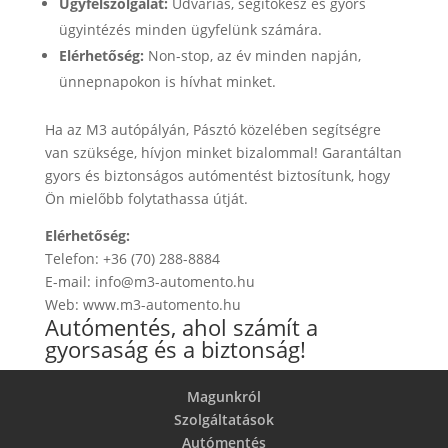
Ügyfélszolgálat:
Udvarias, segítőkész és gyors
ügyintézés minden ügyfelünk számára.
Elérhetőség:
Non-stop, az év minden napján,
ünnepnapokon is hívhat minket.
Ha az M3 autópályán, Pásztó közelében segítségre
van szüksége, hívjon minket bizalommal! Garantáltan
gyors és biztonságos autómentést biztosítunk, hogy
Ön mielőbb folytathassa útját.
Elérhetőség:
Telefon: +36 (70) 288-8884
E-mail: info@m3-automento.hu
Web: www.m3-automento.hu
Autómentés, ahol számít a
gyorsaság és a biztonság!
Magunkról
Szolgáltatások
Autómentés