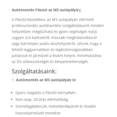
Autómentés Pásztó az M3 autópályá
ig
A Pásztó közelében, az M3 autópályán elérhető
professzionális autómentési szolgáltatásunk minden
helyzetben megbízható és gyors segítséget nyújt.
Legyen szó balesetről, műszaki meghibásodásról
vagy bármilyen autós vészhelyzetről, célunk, hogy a
lehető leggyorsabban és legbiztonságosabban
juttassuk el járművét a kívánt helyre, minimalizálva
az Ön időveszteségét és kényelmetlenségét.
Szolgáltatásaink:
Autómentés az M3 autópályán is:
Gyors reagálás a Pásztó környékén.
Non-stop, 24 órás elérhetőség.
Személygépkocsik, motorkerékpárok és kisebb
haszonjárművek mentése.