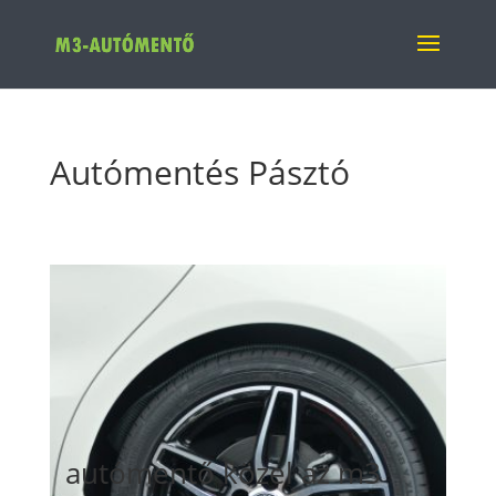
Autómentés Pásztó
autómentő közel az m3