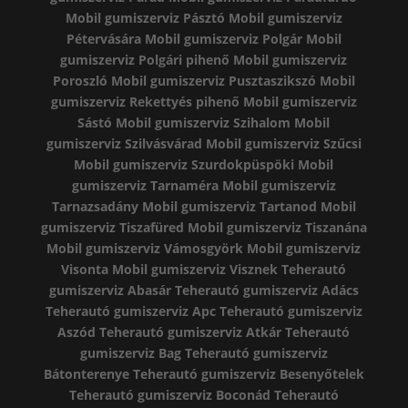
Mobil gumiszerviz Pásztó
Mobil gumiszerviz
Pétervására
Mobil gumiszerviz Polgár
Mobil
gumiszerviz Polgári pihenő
Mobil gumiszerviz
Poroszló
Mobil gumiszerviz Pusztaszikszó
Mobil
gumiszerviz Rekettyés pihenő
Mobil gumiszerviz
Sástó
Mobil gumiszerviz Szihalom
Mobil
gumiszerviz Szilvásvárad
Mobil gumiszerviz Szűcsi
Mobil gumiszerviz Szurdokpüspöki
Mobil
gumiszerviz Tarnaméra
Mobil gumiszerviz
Tarnazsadány
Mobil gumiszerviz Tartanod
Mobil
gumiszerviz Tiszafüred
Mobil gumiszerviz Tiszanána
Mobil gumiszerviz Vámosgyörk
Mobil gumiszerviz
Visonta
Mobil gumiszerviz Visznek
Teherautó
gumiszerviz Abasár
Teherautó gumiszerviz Adács
Teherautó gumiszerviz Apc
Teherautó gumiszerviz
Aszód
Teherautó gumiszerviz Atkár
Teherautó
gumiszerviz Bag
Teherautó gumiszerviz
Bátonterenye
Teherautó gumiszerviz Besenyőtelek
Teherautó gumiszerviz Boconád
Teherautó