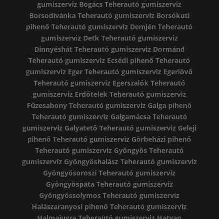
gumiszerviz Bogács
Teherautó gumiszerviz
Borsodivánka
Teherautó gumiszerviz Borsókuti
pihenő
Teherautó gumiszerviz Demjén
Teherautó
gumiszerviz Detk
Teherautó gumiszerviz
Dinnyéshát
Teherautó gumiszerviz Dormánd
Teherautó gumiszerviz Ecsédi pihenő
Teherautó
gumiszerviz Eger
Teherautó gumiszerviz Egerlövő
Teherautó gumiszerviz Egerszalók
Teherautó
gumiszerviz Erdőtelek
Teherautó gumiszerviz
Füzesabony
Teherautó gumiszerviz Galga pihenő
Teherautó gumiszerviz Galgamácsa
Teherautó
gumiszerviz Galyatető
Teherautó gumiszerviz Geleji
pihenő
Teherautó gumiszerviz Görbeházi pihenő
Teherautó gumiszerviz Gyöngyös
Teherautó
gumiszerviz Gyöngyöshalász
Teherautó gumiszerviz
Gyöngyösoroszi
Teherautó gumiszerviz
Gyöngyöspata
Teherautó gumiszerviz
Gyöngyössolymos
Teherautó gumiszerviz
Halászaranyosi pihenő
Teherautó gumiszerviz
Halmajugra
Teherautó gumiszerviz Hatvan