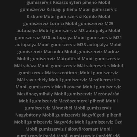
gumiszerviz Kisaszonytéri pihenő
Mobil
gumiszerviz Kisbagi pihenő
Mobil gumiszerviz
Kisköre
Mobil gumiszerviz Kömlő
Mobil
gumiszerviz Lőrinci
Mobil gumiszerviz M25
autópálya
Mobil gumiszerviz M3 autópálya
Mobil
gumiszerviz M30 autópálya
Mobil gumiszerviz M31
autópálya
Mobil gumiszerviz M35 autópálya
Mobil
gumiszerviz Maconka
Mobil gumiszerviz Markaz
Mobil gumiszerviz Mátrafüred
Mobil gumiszerviz
Mátraháza
Mobil gumiszerviz Mátrakeresztes
Mobil
gumiszerviz Mátraszentimre
Mobil gumiszerviz
Mátraverebély
Mobil gumiszerviz Mezőkeresztes
Mobil gumiszerviz Mezőkövesd
Mobil gumiszerviz
Mezőnagymihály
Mobil gumiszerviz Mezőnyárád
Mobil gumiszerviz Mezőszemerei pihenő
Mobil
gumiszerviz Mónosbél
Mobil gumiszerviz
Nagybátony
Mobil gumiszerviz Nagyfügedi pihenő
Mobil gumiszerviz Nagyréde
Mobil gumiszerviz Ózd
Mobil gumiszerviz Pálosvörösmart
Mobil
gumiszerviz Parád
Mobil gumiszerviz Parádfürdő