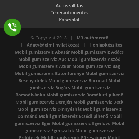
Autószállítás
Teherautómentés
Kapcsolat
© Copyright 2018 |
M3 autómentő
|
Adatvédelmi nyilatkozat
|
Honlapkészítés
Mobil gumiszerviz Abasár
Mobil gumiszerviz Adács
Mobil gumiszerviz Apc
Mobil gumiszerviz Aszód
Mobil gumiszerviz Atkár
Mobil gumiszerviz Bag
Mobil gumiszerviz Bátonterenye
Mobil gumiszerviz
Besenyőtelek
Mobil gumiszerviz Boconád
Mobil
gumiszerviz Bogács
Mobil gumiszerviz
Borsodivánka
Mobil gumiszerviz Borsókuti pihenő
Mobil gumiszerviz Demjén
Mobil gumiszerviz Detk
Mobil gumiszerviz Dinnyéshát
Mobil gumiszerviz
Dormánd
Mobil gumiszerviz Ecsédi pihenő
Mobil
gumiszerviz Eger
Mobil gumiszerviz Egerlövő
Mobil
gumiszerviz Egerszalók
Mobil gumiszerviz
Erdőtelek
Mobil gumiszerviz Füzesabony
Mobil